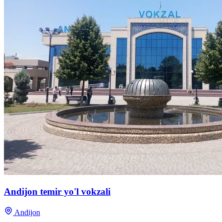
Andijon temir yo'l vokzali
Andijon