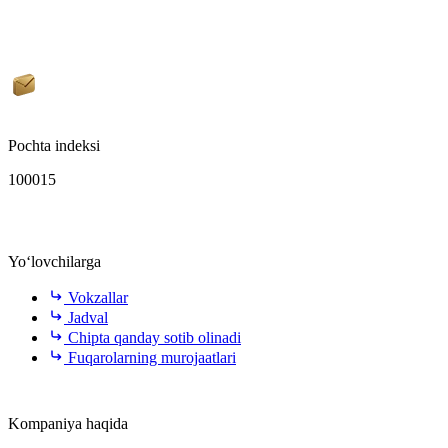
Pochta indeksi
100015
Yo‘lovchilarga
Vokzallar
Jadval
Chipta qanday sotib olinadi
Fuqarolarning murojaatlari
Kompaniya haqida