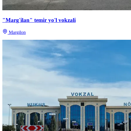
"Marg'ilan" temir yo'l vokzali
Margilon