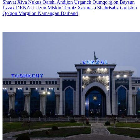
Shavat
Xiva
Nukus
Qarshi
Andijon
Urganch
Qumqo'rg'on
Baysun
Jizzax
DENAU
Uzun
Miskin
Termiz
Xazarasp
Shahrisabz
Guliston
Qo'qon
Margilon
Namangan
Darband