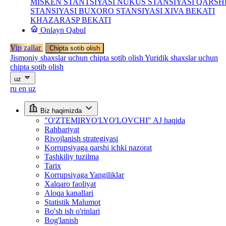
MISKEN STANTSIYASI
NUKUS STANSIYASI
QARSH
STANSIYASI
BUXORO STANSIYASI
XIVA BEKATI
KHAZARASP BEKATI
Onlayn Qabul
Vip zallar
Chipta sotib olish
Jismoniy shaxslar uchun chipta sotib olish
Yuridik shaxslar uchun
chipta sotib olish
uz
ru
en
uz
Biz haqimizda
"O'ZTEMIRYO'LYO'LOVCHI" AJ haqida
Rahbariyat
Rivojlanish strategiyasi
Korrupsiyaga qarshi ichki nazorat
Tashkiliy tuzilma
Tarix
Korrupsiyaga Yangiliklar
Xalqaro faoliyat
Aloqa kanallari
Statistik Malumot
Bo'sh ish o'rinlari
Bog'lanish