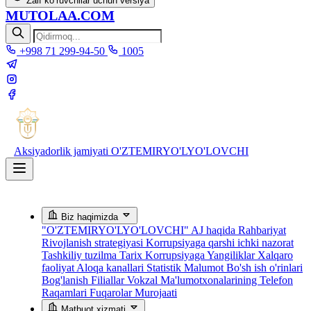
Zaif ko‘ruvchilar uchun versiya
MUTOLAA.COM
+998 71 299-94-50
1005
Aksiyadorlik jamiyati
O'ZTEMIRYO'LYO'LOVCHI
Biz haqimizda
"O'ZTEMIRYO'LYO'LOVCHI" AJ haqida
Rahbariyat
Rivojlanish strategiyasi
Korrupsiyaga qarshi ichki nazorat
Tashkiliy tuzilma
Tarix
Korrupsiyaga Yangiliklar
Xalqaro
faoliyat
Aloqa kanallari
Statistik Malumot
Bo'sh ish o'rinlari
Bog'lanish
Filiallar
Vokzal Ma'lumotxonalarining Telefon
Raqamlari
Fuqarolar Murojaati
Matbuot xizmati