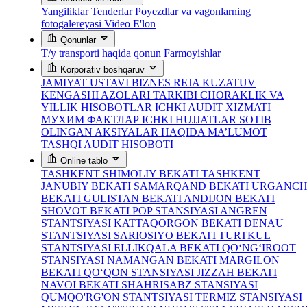
Yangiliklar
Tenderlar
Poyezdlar va vagonlarning
fotogalereyasi
Video
E'lon
Qonunlar
T/y transporti haqida qonun
Farmoyishlar
Korporativ boshqaruv
JAMIYAT USTAVI
BIZNES REJA
KUZATUV
KENGASHI AZOLARI TARKIBI
CHORAKLIK VA
YILLIK HISOBOTLAR
ICHKI AUDIT XIZMATI
МУХИМ ФАКТЛАР
ICHKI HUJJATLAR
SOTIB
OLINGAN AKSIYALAR HAQIDA MA’LUMOT
TASHQI AUDIT HISOBOTI
Online tablo
TASHKENT SHIMOLIY BEKATI
TASHKENT
JANUBIY BEKATI
SAMARQAND BEKATI
URGANC
BEKATI
GULISTAN BEKATI
ANDIJON BEKATI
SHOVOT BEKATI
POP STANSIYASI
ANGREN
STANTSIYASI
KATTAQORGON BEKATI
DENAU
STANTSIYASI
SARIOSIYO BEKATI
TURTKUL
STANTSIYASI
ELLIKQALA BEKATI
QO‘NG‘IROOT
STANSIYASI
NAMANGAN BEKATI
MARGILON
BEKATI
QO‘QON STANSIYASI
JIZZAH BEKATI
NAVOI BEKATI
SHAHRISABZ STANSIYASI
QUMQO'RG'ON STANTSIYASI
TERMIZ STANSIYASI