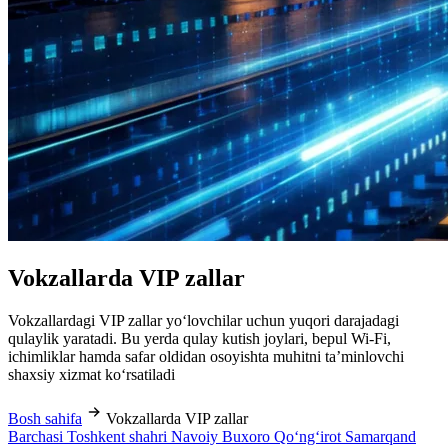
Vokzallarda VIP zallar
Vokzallardagi VIP zallar yo‘lovchilar uchun yuqori darajadagi
qulaylik yaratadi. Bu yerda qulay kutish joylari, bepul Wi-Fi,
ichimliklar hamda safar oldidan osoyishta muhitni ta’minlovchi
shaxsiy xizmat ko‘rsatiladi
Bosh sahifa
Vokzallarda VIP zallar
Barchasi
Toshkent shahri
Navoiy
Buxoro
Qo‘ng‘irot
Samarqand