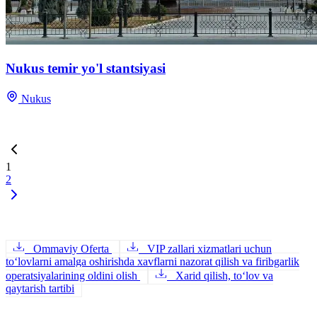
Nukus temir yo'l stantsiyasi
Nukus
1
2
Ommaviy Oferta
VIP zallari xizmatlari uchun
to‘lovlarni amalga oshirishda xavflarni nazorat qilish va firibgarlik
operatsiyalarining oldini olish
Xarid qilish, to‘lov va
qaytarish tartibi