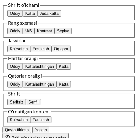
Shrift o‘lchami
Oddiy
Katta
Juda katta
Rang sxemasi
Oddiy
Ч/Б
Kontrast
Sepiya
Tasvirlar
Ko‘rsatish
Yashirish
Oq-qora
Harflar oralig‘i
Oddiy
Kattalashtirilgan
Katta
Qatorlar oralig‘i
Oddiy
Kattalashtirilgan
Katta
Shrift
Serifsiz
Serifli
O‘rnatilgan kontent
Ko‘rsatish
Yashirish
Qayta tiklash
Yopish