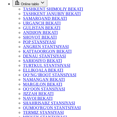
Online tablo
TASHKENT SHIMOLIY BEKATI
TASHKENT JANUBIY BEKATI
SAMARQAND BEKATI
URGANCH BEKATI
GULISTAN BEKATI
ANDIJON BEKATI
SHOVOT BEKATI
POP STANSIYASI
ANGREN STANTSIYASI
KATTAQORGON BEKATI
DENAU STANTSIYASI
SARIOSIYO BEKATI
TURTKUL STANTSIYASI
ELLIKQALA BEKATI
QO‘NG‘IROOT STANSIYASI
NAMANGAN BEKATI
MARGILON BEKATI
QO‘QON STANSIYASI
JIZZAH BEKATI
NAVOI BEKATI
SHAHRISABZ STANSIYASI
QUMQO'RG'ON STANTSIYASI
TERMIZ STANSIYASI