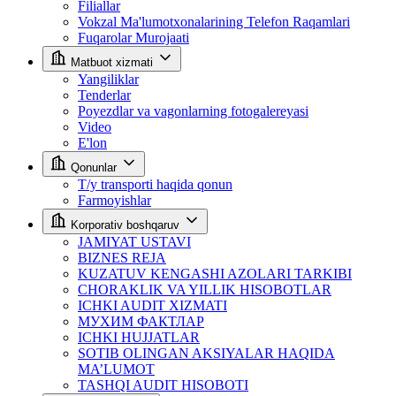
Filiallar
Vokzal Ma'lumotxonalarining Telefon Raqamlari
Fuqarolar Murojaati
Matbuot xizmati
Yangiliklar
Tenderlar
Poyezdlar va vagonlarning fotogalereyasi
Video
E'lon
Qonunlar
T/y transporti haqida qonun
Farmoyishlar
Korporativ boshqaruv
JAMIYAT USTAVI
BIZNES REJA
KUZATUV KENGASHI AZOLARI TARKIBI
CHORAKLIK VA YILLIK HISOBOTLAR
ICHKI AUDIT XIZMATI
МУХИМ ФАКТЛАР
ICHKI HUJJATLAR
SOTIB OLINGAN AKSIYALAR HAQIDA
MA’LUMOT
TASHQI AUDIT HISOBOTI