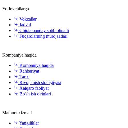
Yo‘lovchilarga
Vokzallar
Jadval
Chipta qanday sotib olinadi
Fuqarolarning murojaatlari
Kompaniya haqida
Kompaniya haqida
Rahbariyat
Tarix
Rivojlanish strategiyasi
Xalqaro faoliyat
Bo'sh ish o'rinlari
Matbuot xizmati
Yangiliklar