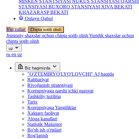
MISKEN STANTSIYASI
NUKUS STANSIYASI
QARSH
STANSIYASI
BUXORO STANSIYASI
XIVA BEKATI
KHAZARASP BEKATI
Onlayn Qabul
Vip zallar
Chipta sotib olish
Jismoniy shaxslar uchun chipta sotib olish
Yuridik shaxslar uchun
chipta sotib olish
uz
ru
en
uz
Biz haqimizda
"O'ZTEMIRYO'LYO'LOVCHI" AJ haqida
Rahbariyat
Rivojlanish strategiyasi
Korrupsiyaga qarshi ichki nazorat
Tashkiliy tuzilma
Tarix
Korrupsiyaga Yangiliklar
Xalqaro faoliyat
Aloqa kanallari
Statistik Malumot
Bo'sh ish o'rinlari
Bog'lanish