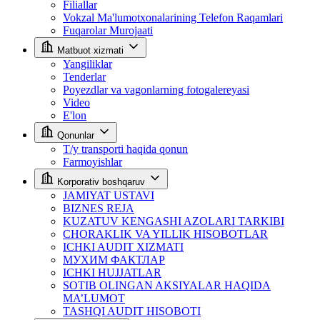
Filiallar
Vokzal Ma'lumotxonalarining Telefon Raqamlari
Fuqarolar Murojaati
Matbuot xizmati
Yangiliklar
Tenderlar
Poyezdlar va vagonlarning fotogalereyasi
Video
E'lon
Qonunlar
T/y transporti haqida qonun
Farmoyishlar
Korporativ boshqaruv
JAMIYAT USTAVI
BIZNES REJA
KUZATUV KENGASHI AZOLARI TARKIBI
CHORAKLIK VA YILLIK HISOBOTLAR
ICHKI AUDIT XIZMATI
МУХИМ ФАКТЛАР
ICHKI HUJJATLAR
SOTIB OLINGAN AKSIYALAR HAQIDA
MA’LUMOT
TASHQI AUDIT HISOBOTI