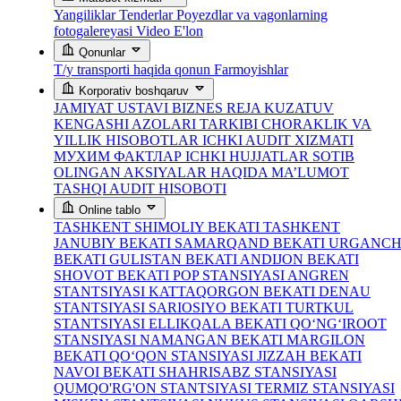
Yangiliklar
Tenderlar
Poyezdlar va vagonlarning
fotogalereyasi
Video
E'lon
Qonunlar
T/y transporti haqida qonun
Farmoyishlar
Korporativ boshqaruv
JAMIYAT USTAVI
BIZNES REJA
KUZATUV
KENGASHI AZOLARI TARKIBI
CHORAKLIK VA
YILLIK HISOBOTLAR
ICHKI AUDIT XIZMATI
МУХИМ ФАКТЛАР
ICHKI HUJJATLAR
SOTIB
OLINGAN AKSIYALAR HAQIDA MA’LUMOT
TASHQI AUDIT HISOBOTI
Online tablo
TASHKENT SHIMOLIY BEKATI
TASHKENT
JANUBIY BEKATI
SAMARQAND BEKATI
URGANC
BEKATI
GULISTAN BEKATI
ANDIJON BEKATI
SHOVOT BEKATI
POP STANSIYASI
ANGREN
STANTSIYASI
KATTAQORGON BEKATI
DENAU
STANTSIYASI
SARIOSIYO BEKATI
TURTKUL
STANTSIYASI
ELLIKQALA BEKATI
QO‘NG‘IROOT
STANSIYASI
NAMANGAN BEKATI
MARGILON
BEKATI
QO‘QON STANSIYASI
JIZZAH BEKATI
NAVOI BEKATI
SHAHRISABZ STANSIYASI
QUMQO'RG'ON STANTSIYASI
TERMIZ STANSIYASI