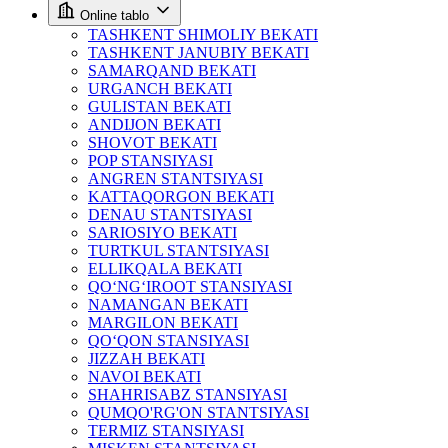
Online tablo
TASHKENT SHIMOLIY BEKATI
TASHKENT JANUBIY BEKATI
SAMARQAND BEKATI
URGANCH BEKATI
GULISTAN BEKATI
ANDIJON BEKATI
SHOVOT BEKATI
POP STANSIYASI
ANGREN STANTSIYASI
KATTAQORGON BEKATI
DENAU STANTSIYASI
SARIOSIYO BEKATI
TURTKUL STANTSIYASI
ELLIKQALA BEKATI
QO‘NG‘IROOT STANSIYASI
NAMANGAN BEKATI
MARGILON BEKATI
QO‘QON STANSIYASI
JIZZAH BEKATI
NAVOI BEKATI
SHAHRISABZ STANSIYASI
QUMQO'RG'ON STANTSIYASI
TERMIZ STANSIYASI