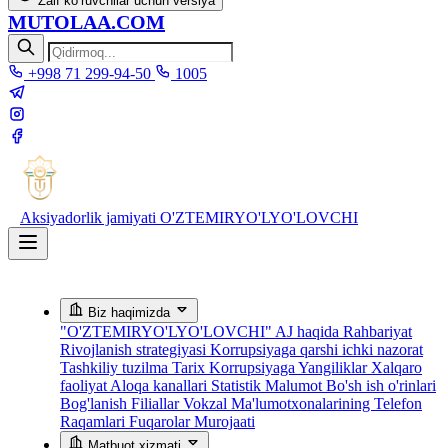
Zaif ko‘ruvchilar uchun versiya
MUTOLAA.COM
+998 71 299-94-50
1005
Aksiyadorlik jamiyati
O'ZTEMIRYO'LYO'LOVCHI
Biz haqimizda
"O'ZTEMIRYO'LYO'LOVCHI" AJ haqida
Rahbariyat
Rivojlanish strategiyasi
Korrupsiyaga qarshi ichki nazorat
Tashkiliy tuzilma
Tarix
Korrupsiyaga Yangiliklar
Xalqaro
faoliyat
Aloqa kanallari
Statistik Malumot
Bo'sh ish o'rinlari
Bog'lanish
Filiallar
Vokzal Ma'lumotxonalarining Telefon
Raqamlari
Fuqarolar Murojaati
Matbuot xizmati