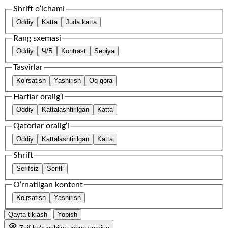
Shrift o‘lchami
Oddiy
Katta
Juda katta
Rang sxemasi
Oddiy
Ч/Б
Kontrast
Sepiya
Tasvirlar
Ko‘rsatish
Yashirish
Oq-qora
Harflar oralig‘i
Oddiy
Kattalashtirilgan
Katta
Qatorlar oralig‘i
Oddiy
Kattalashtirilgan
Katta
Shrift
Serifsiz
Serifli
O‘rnatilgan kontent
Ko‘rsatish
Yashirish
Qayta tiklash
Yopish