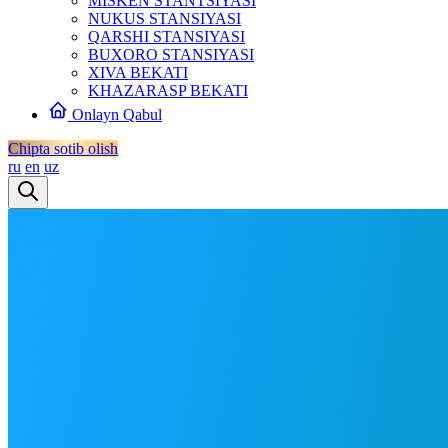
MISKEN STANTSIYASI
NUKUS STANSIYASI
QARSHI STANSIYASI
BUXORO STANSIYASI
XIVA BEKATI
KHAZARASP BEKATI
Onlayn Qabul
Chipta sotib olish
ru
en
uz