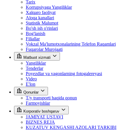
Tarix
Korrupsiyaga Yangiliklar
Xalqaro faoliyat
Aloqa kanallari
Statistik Malumot
Bo'sh ish o'rinlari
Bog'lanish
Filiallar
Vokzal Ma'lumotxonalarining Telefon Raqamlari
Fuqarolar Murojaati
Matbuot xizmati
Yangiliklar
Tenderlar
Poyezdlar va vagonlarning fotogalereyasi
Video
E'lon
Qonunlar
T/y transporti haqida qonun
Farmoyishlar
Korporativ boshqaruv
JAMIYAT USTAVI
BIZNES REJA
KUZATUV KENGASHI AZOLARI TARKIBI