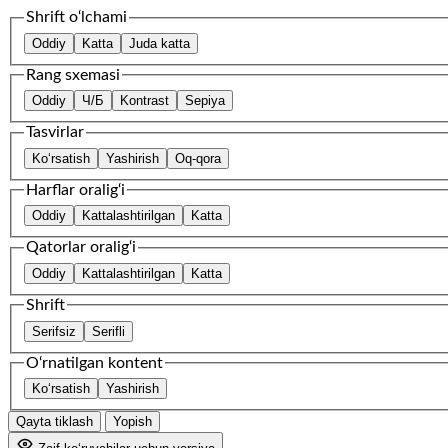
Shrift o‘lchami
Oddiy
Katta
Juda katta
Rang sxemasi
Oddiy
Ч/Б
Kontrast
Sepiya
Tasvirlar
Ko‘rsatish
Yashirish
Oq-qora
Harflar oralig‘i
Oddiy
Kattalashtirilgan
Katta
Qatorlar oralig‘i
Oddiy
Kattalashtirilgan
Katta
Shrift
Serifsiz
Serifli
O‘rnatilgan kontent
Ko‘rsatish
Yashirish
Qayta tiklash
Yopish