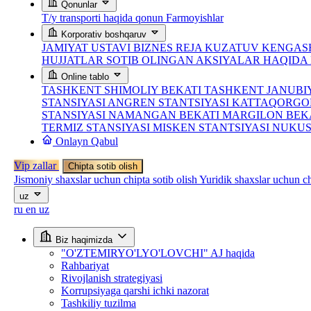
Qonunlar
T/y transporti haqida qonun
Farmoyishlar
Korporativ boshqaruv
JAMIYAT USTAVI
BIZNES REJA
KUZATUV KENGASH
HUJJATLAR
SOTIB OLINGAN AKSIYALAR HAQID
Online tablo
TASHKENT SHIMOLIY BEKATI
TASHKENT JANUBI
STANSIYASI
ANGREN STANTSIYASI
KATTAQORGO
STANSIYASI
NAMANGAN BEKATI
MARGILON BEK
TERMIZ STANSIYASI
MISKEN STANTSIYASI
NUKUS
Onlayn Qabul
Vip zallar
Chipta sotib olish
Jismoniy shaxslar uchun chipta sotib olish
Yuridik shaxslar uchun ch
uz
ru
en
uz
Biz haqimizda
"O'ZTEMIRYO'LYO'LOVCHI" AJ haqida
Rahbariyat
Rivojlanish strategiyasi
Korrupsiyaga qarshi ichki nazorat
Tashkiliy tuzilma