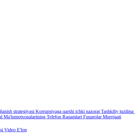
lanish strategiyasi
Korrupsiyaga qarshi ichki nazorat
Tashkiliy tuzilma
l Ma'lumotxonalarining Telefon Raqamlari
Fuqarolar Murojaati
asi
Video
E'lon