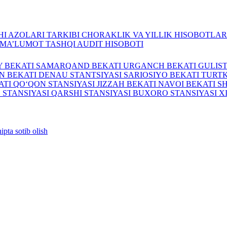
I AZOLARI TARKIBI
CHORAKLIK VA YILLIK HISOBOTLA
A MA’LUMOT
TASHQI AUDIT HISOBOTI
Y BEKATI
SAMARQAND BEKATI
URGANCH BEKATI
GULIS
N BEKATI
DENAU STANTSIYASI
SARIOSIYO BEKATI
TURTK
ATI
QO‘QON STANSIYASI
JIZZAH BEKATI
NAVOI BEKATI
S
 STANSIYASI
QARSHI STANSIYASI
BUXORO STANSIYASI
X
ipta sotib olish