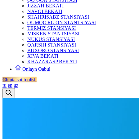
QO‘QON STANSIYASI
JIZZAH BEKATI
NAVOI BEKATI
SHAHRISABZ STANSIYASI
QUMQO'RG'ON STANTSIYASI
TERMIZ STANSIYASI
MISKEN STANTSIYASI
NUKUS STANSIYASI
QARSHI STANSIYASI
BUXORO STANSIYASI
XIVA BEKATI
KHAZARASP BEKATI
Onlayn Qabul
Chipta sotib olish
ru
en
uz