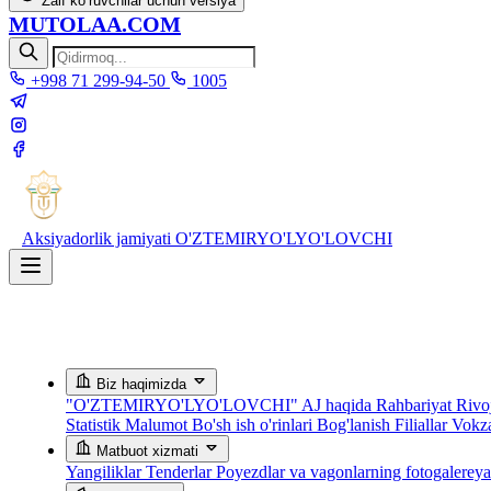
Zaif ko‘ruvchilar uchun versiya
MUTOLAA.COM
+998 71 299-94-50
1005
Aksiyadorlik jamiyati
O'ZTEMIRYO'LYO'LOVCHI
Biz haqimizda
"O'ZTEMIRYO'LYO'LOVCHI" AJ haqida
Rahbariyat
Rivoj
Statistik Malumot
Bo'sh ish o'rinlari
Bog'lanish
Filiallar
Vokza
Matbuot xizmati
Yangiliklar
Tenderlar
Poyezdlar va vagonlarning fotogalerey