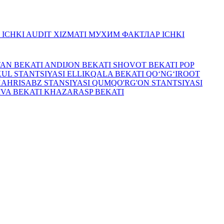
R
ICHKI AUDIT XIZMATI
МУХИМ ФАКТЛАР
ICHKI
TAN BEKATI
ANDIJON BEKATI
SHOVOT BEKATI
POP
UL STANTSIYASI
ELLIKQALA BEKATI
QO‘NG‘IROOT
HAHRISABZ STANSIYASI
QUMQO'RG'ON STANTSIYASI
IVA BEKATI
KHAZARASP BEKATI