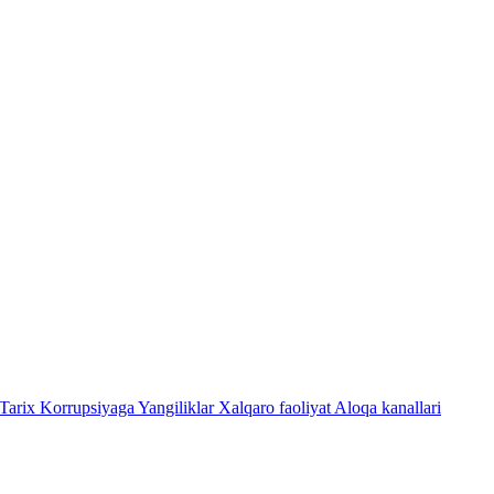
Tarix
Korrupsiyaga Yangiliklar
Xalqaro faoliyat
Aloqa kanallari