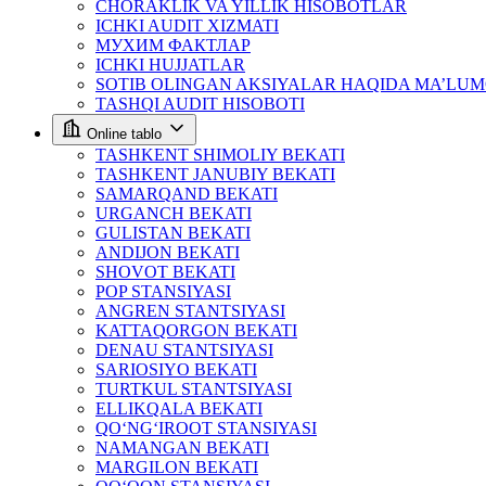
CHORAKLIK VA YILLIK HISOBOTLAR
ICHKI AUDIT XIZMATI
МУХИМ ФАКТЛАР
ICHKI HUJJATLAR
SOTIB OLINGAN AKSIYALAR HAQIDA MA’LU
TASHQI AUDIT HISOBOTI
Online tablo
TASHKENT SHIMOLIY BEKATI
TASHKENT JANUBIY BEKATI
SAMARQAND BEKATI
URGANCH BEKATI
GULISTAN BEKATI
ANDIJON BEKATI
SHOVOT BEKATI
POP STANSIYASI
ANGREN STANTSIYASI
KATTAQORGON BEKATI
DENAU STANTSIYASI
SARIOSIYO BEKATI
TURTKUL STANTSIYASI
ELLIKQALA BEKATI
QO‘NG‘IROOT STANSIYASI
NAMANGAN BEKATI
MARGILON BEKATI