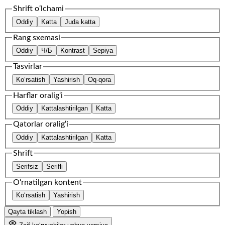
Shrift o‘lchami
Oddiy
Katta
Juda katta
Rang sxemasi
Oddiy
Ч/Б
Kontrast
Sepiya
Tasvirlar
Ko‘rsatish
Yashirish
Oq-qora
Harflar oralig‘i
Oddiy
Kattalashtirilgan
Katta
Qatorlar oralig‘i
Oddiy
Kattalashtirilgan
Katta
Shrift
Serifsiz
Serifli
O‘rnatilgan kontent
Ko‘rsatish
Yashirish
Qayta tiklash
Yopish