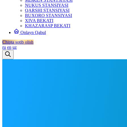
MISKEN STANTSIYASI
NUKUS STANSIYASI
QARSHI STANSIYASI
BUXORO STANSIYASI
XIVA BEKATI
KHAZARASP BEKATI
Onlayn Qabul
Chipta sotib olish
ru
en
uz