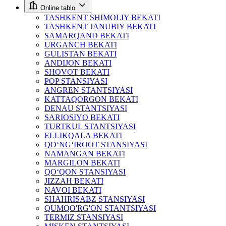
Online tablo
TASHKENT SHIMOLIY BEKATI
TASHKENT JANUBIY BEKATI
SAMARQAND BEKATI
URGANCH BEKATI
GULISTAN BEKATI
ANDIJON BEKATI
SHOVOT BEKATI
POP STANSIYASI
ANGREN STANTSIYASI
KATTAQORGON BEKATI
DENAU STANTSIYASI
SARIOSIYO BEKATI
TURTKUL STANTSIYASI
ELLIKQALA BEKATI
QO‘NG‘IROOT STANSIYASI
NAMANGAN BEKATI
MARGILON BEKATI
QO‘QON STANSIYASI
JIZZAH BEKATI
NAVOI BEKATI
SHAHRISABZ STANSIYASI
QUMQO'RG'ON STANTSIYASI
TERMIZ STANSIYASI