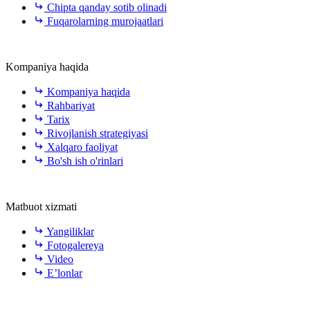
Chipta qanday sotib olinadi
Fuqarolarning murojaatlari
Kompaniya haqida
Kompaniya haqida
Rahbariyat
Tarix
Rivojlanish strategiyasi
Xalqaro faoliyat
Bo'sh ish o'rinlari
Matbuot xizmati
Yangiliklar
Fotogalereya
Video
E’lonlar