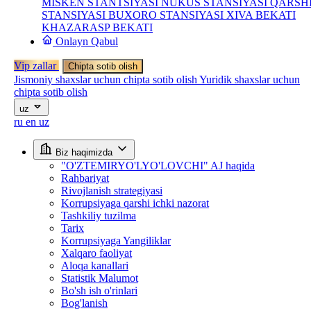
MISKEN STANTSIYASI
NUKUS STANSIYASI
QARSH
STANSIYASI
BUXORO STANSIYASI
XIVA BEKATI
KHAZARASP BEKATI
Onlayn Qabul
Vip zallar
Chipta sotib olish
Jismoniy shaxslar uchun chipta sotib olish
Yuridik shaxslar uchun
chipta sotib olish
uz
ru
en
uz
Biz haqimizda
"O'ZTEMIRYO'LYO'LOVCHI" AJ haqida
Rahbariyat
Rivojlanish strategiyasi
Korrupsiyaga qarshi ichki nazorat
Tashkiliy tuzilma
Tarix
Korrupsiyaga Yangiliklar
Xalqaro faoliyat
Aloqa kanallari
Statistik Malumot
Bo'sh ish o'rinlari
Bog'lanish