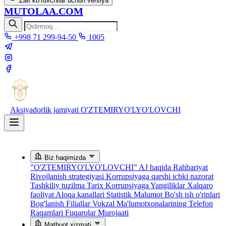
Zaif ko‘ruvchilar uchun versiya
MUTOLAA.COM
+998 71 299-94-50
1005
Aksiyadorlik jamiyati
O'ZTEMIRYO'LYO'LOVCHI
Biz haqimizda
"O'ZTEMIRYO'LYO'LOVCHI" AJ haqida
Rahbariyat
Rivojlanish strategiyasi
Korrupsiyaga qarshi ichki nazorat
Tashkiliy tuzilma
Tarix
Korrupsiyaga Yangiliklar
Xalqaro
faoliyat
Aloqa kanallari
Statistik Malumot
Bo'sh ish o'rinlari
Bog'lanish
Filiallar
Vokzal Ma'lumotxonalarining Telefon
Raqamlari
Fuqarolar Murojaati
Matbuot xizmati