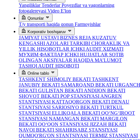
Yangiliklar
Tenderlar
Poyezdlar va vagonlarning
fotogalereyasi
Video
E'lon
Qonunlar
T/y transporti haqida qonun
Farmoyishlar
Korporativ boshqaruv
JAMIYAT USTAVI
BIZNES REJA
KUZATUV
KENGASHI AZOLARI TARKIBI
CHORAKLIK VA
YILLIK HISOBOTLAR
ICHKI AUDIT XIZMATI
МУХИМ ФАКТЛАР
ICHKI HUJJATLAR
SOTIB
OLINGAN AKSIYALAR HAQIDA MA’LUMOT
TASHQI AUDIT HISOBOTI
Online tablo
TASHKENT SHIMOLIY BEKATI
TASHKENT
JANUBIY BEKATI
SAMARQAND BEKATI
URGANC
BEKATI
GULISTAN BEKATI
ANDIJON BEKATI
SHOVOT BEKATI
POP STANSIYASI
ANGREN
STANTSIYASI
KATTAQORGON BEKATI
DENAU
STANTSIYASI
SARIOSIYO BEKATI
TURTKUL
STANTSIYASI
ELLIKQALA BEKATI
QO‘NG‘IROOT
STANSIYASI
NAMANGAN BEKATI
MARGILON
BEKATI
QO‘QON STANSIYASI
JIZZAH BEKATI
NAVOI BEKATI
SHAHRISABZ STANSIYASI
QUMQO'RG'ON STANTSIYASI
TERMIZ STANSIYASI