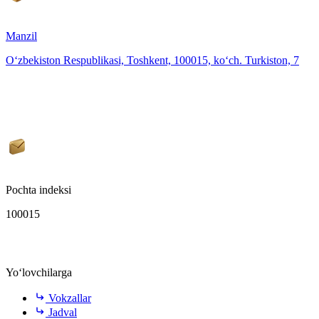
Manzil
O‘zbekiston Respublikasi, Toshkent, 100015, ko‘ch. Turkiston, 7
Pochta indeksi
100015
Yo‘lovchilarga
Vokzallar
Jadval