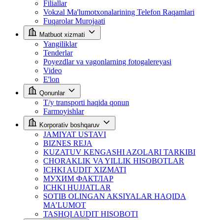
Filiallar
Vokzal Ma'lumotxonalarining Telefon Raqamlari
Fuqarolar Murojaati
Matbuot xizmati
Yangiliklar
Tenderlar
Poyezdlar va vagonlarning fotogalereyasi
Video
E'lon
Qonunlar
T/y transporti haqida qonun
Farmoyishlar
Korporativ boshqaruv
JAMIYAT USTAVI
BIZNES REJA
KUZATUV KENGASHI AZOLARI TARKIBI
CHORAKLIK VA YILLIK HISOBOTLAR
ICHKI AUDIT XIZMATI
МУХИМ ФАКТЛАР
ICHKI HUJJATLAR
SOTIB OLINGAN AKSIYALAR HAQIDA
MA’LUMOT
TASHQI AUDIT HISOBOTI