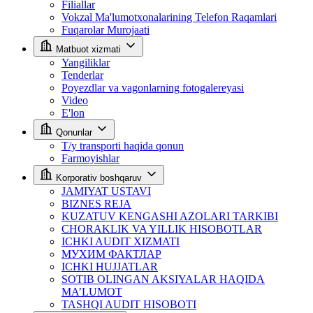
Filiallar
Vokzal Ma'lumotxonalarining Telefon Raqamlari
Fuqarolar Murojaati
Matbuot xizmati
Yangiliklar
Tenderlar
Poyezdlar va vagonlarning fotogalereyasi
Video
E'lon
Qonunlar
T/y transporti haqida qonun
Farmoyishlar
Korporativ boshqaruv
JAMIYAT USTAVI
BIZNES REJA
KUZATUV KENGASHI AZOLARI TARKIBI
CHORAKLIK VA YILLIK HISOBOTLAR
ICHKI AUDIT XIZMATI
МУХИМ ФАКТЛАР
ICHKI HUJJATLAR
SOTIB OLINGAN AKSIYALAR HAQIDA
MA’LUMOT
TASHQI AUDIT HISOBOTI