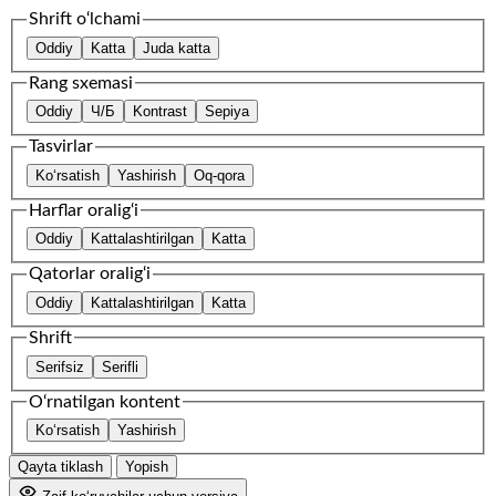
Shrift o‘lchami
Oddiy
Katta
Juda katta
Rang sxemasi
Oddiy
Ч/Б
Kontrast
Sepiya
Tasvirlar
Ko‘rsatish
Yashirish
Oq-qora
Harflar oralig‘i
Oddiy
Kattalashtirilgan
Katta
Qatorlar oralig‘i
Oddiy
Kattalashtirilgan
Katta
Shrift
Serifsiz
Serifli
O‘rnatilgan kontent
Ko‘rsatish
Yashirish
Qayta tiklash
Yopish