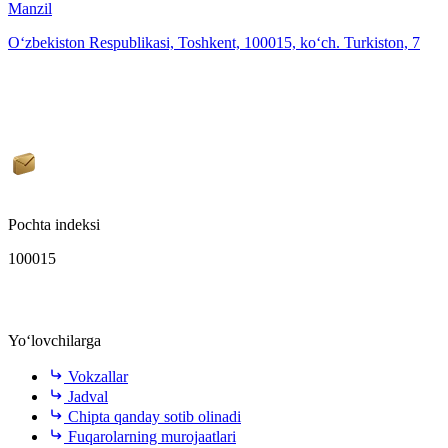
Manzil
O‘zbekiston Respublikasi, Toshkent, 100015, ko‘ch. Turkiston, 7
Pochta indeksi
100015
Yo‘lovchilarga
Vokzallar
Jadval
Chipta qanday sotib olinadi
Fuqarolarning murojaatlari