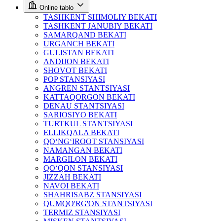
Online tablo
TASHKENT SHIMOLIY BEKATI
TASHKENT JANUBIY BEKATI
SAMARQAND BEKATI
URGANCH BEKATI
GULISTAN BEKATI
ANDIJON BEKATI
SHOVOT BEKATI
POP STANSIYASI
ANGREN STANTSIYASI
KATTAQORGON BEKATI
DENAU STANTSIYASI
SARIOSIYO BEKATI
TURTKUL STANTSIYASI
ELLIKQALA BEKATI
QO‘NG‘IROOT STANSIYASI
NAMANGAN BEKATI
MARGILON BEKATI
QO‘QON STANSIYASI
JIZZAH BEKATI
NAVOI BEKATI
SHAHRISABZ STANSIYASI
QUMQO'RG'ON STANTSIYASI
TERMIZ STANSIYASI