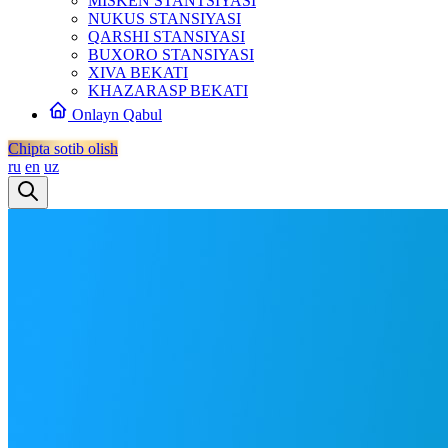
MISKEN STANTSIYASI
NUKUS STANSIYASI
QARSHI STANSIYASI
BUXORO STANSIYASI
XIVA BEKATI
KHAZARASP BEKATI
Onlayn Qabul
Chipta sotib olish
ru
en
uz