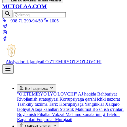
Zaif ko‘ruvchilar uchun versiya
MUTOLAA.COM
+998 71 299-94-50
1005
Aksiyadorlik jamiyati
O'ZTEMIRYO'LYO'LOVCHI
Biz haqimizda
"O'ZTEMIRYO'LYO'LOVCHI" AJ haqida
Rahbariyat
Rivojlanish strategiyasi
Korrupsiyaga qarshi ichki nazorat
Tashkiliy tuzilma
Tarix
Korrupsiyaga Yangiliklar
Xalqaro
faoliyat
Aloqa kanallari
Statistik Malumot
Bo'sh ish o'rinlari
Bog'lanish
Filiallar
Vokzal Ma'lumotxonalarining Telefon
Raqamlari
Fuqarolar Murojaati
Matbuot xizmati