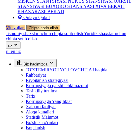
MISKEN STANTSIYASI
NUKUS STANSIYASI
QARSH
STANSIYASI
BUXORO STANSIYASI
XIVA BEKATI
KHAZARASP BEKATI
Onlayn Qabul
Vip zallar
Chipta sotib olish
Jismoniy shaxslar uchun chipta sotib olish
Yuridik shaxslar uchun
chipta sotib olish
uz
ru
en
uz
Biz haqimizda
"O'ZTEMIRYO'LYO'LOVCHI" AJ haqida
Rahbariyat
Rivojlanish strategiyasi
Korrupsiyaga qarshi ichki nazorat
Tashkiliy tuzilma
Tarix
Korrupsiyaga Yangiliklar
Xalqaro faoliyat
Aloqa kanallari
Statistik Malumot
Bo'sh ish o'rinlari
Bog'lanish