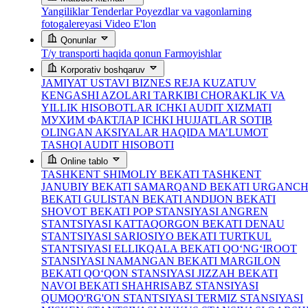
Yangiliklar
Tenderlar
Poyezdlar va vagonlarning
fotogalereyasi
Video
E'lon
Qonunlar
T/y transporti haqida qonun
Farmoyishlar
Korporativ boshqaruv
JAMIYAT USTAVI
BIZNES REJA
KUZATUV
KENGASHI AZOLARI TARKIBI
CHORAKLIK VA
YILLIK HISOBOTLAR
ICHKI AUDIT XIZMATI
МУХИМ ФАКТЛАР
ICHKI HUJJATLAR
SOTIB
OLINGAN AKSIYALAR HAQIDA MA’LUMOT
TASHQI AUDIT HISOBOTI
Online tablo
TASHKENT SHIMOLIY BEKATI
TASHKENT
JANUBIY BEKATI
SAMARQAND BEKATI
URGANC
BEKATI
GULISTAN BEKATI
ANDIJON BEKATI
SHOVOT BEKATI
POP STANSIYASI
ANGREN
STANTSIYASI
KATTAQORGON BEKATI
DENAU
STANTSIYASI
SARIOSIYO BEKATI
TURTKUL
STANTSIYASI
ELLIKQALA BEKATI
QO‘NG‘IROOT
STANSIYASI
NAMANGAN BEKATI
MARGILON
BEKATI
QO‘QON STANSIYASI
JIZZAH BEKATI
NAVOI BEKATI
SHAHRISABZ STANSIYASI
QUMQO'RG'ON STANTSIYASI
TERMIZ STANSIYASI