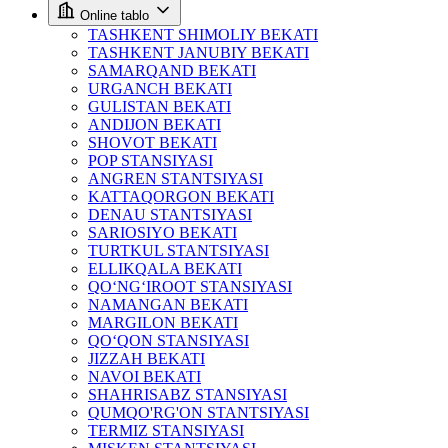
Online tablo
TASHKENT SHIMOLIY BEKATI
TASHKENT JANUBIY BEKATI
SAMARQAND BEKATI
URGANCH BEKATI
GULISTAN BEKATI
ANDIJON BEKATI
SHOVOT BEKATI
POP STANSIYASI
ANGREN STANTSIYASI
KATTAQORGON BEKATI
DENAU STANTSIYASI
SARIOSIYO BEKATI
TURTKUL STANTSIYASI
ELLIKQALA BEKATI
QO‘NG‘IROOT STANSIYASI
NAMANGAN BEKATI
MARGILON BEKATI
QO‘QON STANSIYASI
JIZZAH BEKATI
NAVOI BEKATI
SHAHRISABZ STANSIYASI
QUMQO'RG'ON STANTSIYASI
TERMIZ STANSIYASI