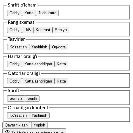
Shrift o‘lchami
Oddiy
Katta
Juda katta
Rang sxemasi
Oddiy
Ч/Б
Kontrast
Sepiya
Tasvirlar
Ko‘rsatish
Yashirish
Oq-qora
Harflar oralig‘i
Oddiy
Kattalashtirilgan
Katta
Qatorlar oralig‘i
Oddiy
Kattalashtirilgan
Katta
Shrift
Serifsiz
Serifli
O‘rnatilgan kontent
Ko‘rsatish
Yashirish
Qayta tiklash
Yopish