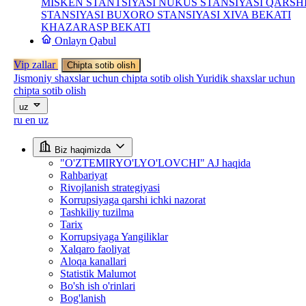
MISKEN STANTSIYASI
NUKUS STANSIYASI
QARSH
STANSIYASI
BUXORO STANSIYASI
XIVA BEKATI
KHAZARASP BEKATI
Onlayn Qabul
Vip zallar
Chipta sotib olish
Jismoniy shaxslar uchun chipta sotib olish
Yuridik shaxslar uchun
chipta sotib olish
uz
ru
en
uz
Biz haqimizda
"O'ZTEMIRYO'LYO'LOVCHI" AJ haqida
Rahbariyat
Rivojlanish strategiyasi
Korrupsiyaga qarshi ichki nazorat
Tashkiliy tuzilma
Tarix
Korrupsiyaga Yangiliklar
Xalqaro faoliyat
Aloqa kanallari
Statistik Malumot
Bo'sh ish o'rinlari
Bog'lanish