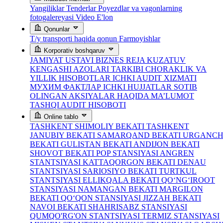
Yangiliklar
Tenderlar
Poyezdlar va vagonlarning
fotogalereyasi
Video
E'lon
Qonunlar
T/y transporti haqida qonun
Farmoyishlar
Korporativ boshqaruv
JAMIYAT USTAVI
BIZNES REJA
KUZATUV
KENGASHI AZOLARI TARKIBI
CHORAKLIK VA
YILLIK HISOBOTLAR
ICHKI AUDIT XIZMATI
МУХИМ ФАКТЛАР
ICHKI HUJJATLAR
SOTIB
OLINGAN AKSIYALAR HAQIDA MA’LUMOT
TASHQI AUDIT HISOBOTI
Online tablo
TASHKENT SHIMOLIY BEKATI
TASHKENT
JANUBIY BEKATI
SAMARQAND BEKATI
URGANC
BEKATI
GULISTAN BEKATI
ANDIJON BEKATI
SHOVOT BEKATI
POP STANSIYASI
ANGREN
STANTSIYASI
KATTAQORGON BEKATI
DENAU
STANTSIYASI
SARIOSIYO BEKATI
TURTKUL
STANTSIYASI
ELLIKQALA BEKATI
QO‘NG‘IROOT
STANSIYASI
NAMANGAN BEKATI
MARGILON
BEKATI
QO‘QON STANSIYASI
JIZZAH BEKATI
NAVOI BEKATI
SHAHRISABZ STANSIYASI
QUMQO'RG'ON STANTSIYASI
TERMIZ STANSIYASI