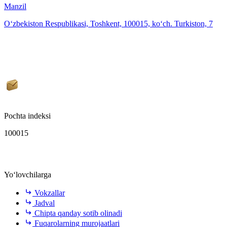
Manzil
O‘zbekiston Respublikasi, Toshkent, 100015, ko‘ch. Turkiston, 7
Pochta indeksi
100015
Yo‘lovchilarga
Vokzallar
Jadval
Chipta qanday sotib olinadi
Fuqarolarning murojaatlari