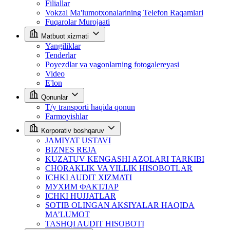
Filiallar
Vokzal Ma'lumotxonalarining Telefon Raqamlari
Fuqarolar Murojaati
Matbuot xizmati
Yangiliklar
Tenderlar
Poyezdlar va vagonlarning fotogalereyasi
Video
E'lon
Qonunlar
T/y transporti haqida qonun
Farmoyishlar
Korporativ boshqaruv
JAMIYAT USTAVI
BIZNES REJA
KUZATUV KENGASHI AZOLARI TARKIBI
CHORAKLIK VA YILLIK HISOBOTLAR
ICHKI AUDIT XIZMATI
МУХИМ ФАКТЛАР
ICHKI HUJJATLAR
SOTIB OLINGAN AKSIYALAR HAQIDA
MA’LUMOT
TASHQI AUDIT HISOBOTI