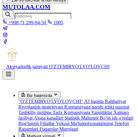
Zaif ko‘ruvchilar uchun versiya
MUTOLAA.COM
+998 71 299-94-50
1005
Aksiyadorlik jamiyati
O'ZTEMIRYO'LYO'LOVCHI
Biz haqimizda
"O'ZTEMIRYO'LYO'LOVCHI" AJ haqida
Rahbariyat
Rivojlanish strategiyasi
Korrupsiyaga qarshi ichki nazorat
Tashkiliy tuzilma
Tarix
Korrupsiyaga Yangiliklar
Xalqaro
faoliyat
Aloqa kanallari
Statistik Malumot
Bo'sh ish o'rinlari
Bog'lanish
Filiallar
Vokzal Ma'lumotxonalarining Telefon
Raqamlari
Fuqarolar Murojaati
Matbuot xizmati