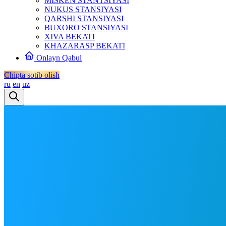
MISKEN STANTSIYASI
NUKUS STANSIYASI
QARSHI STANSIYASI
BUXORO STANSIYASI
XIVA BEKATI
KHAZARASP BEKATI
Onlayn Qabul
Chipta sotib olish
ru
en
uz