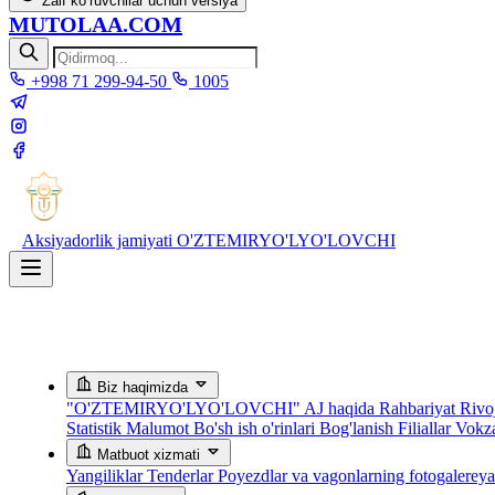
Zaif ko‘ruvchilar uchun versiya
MUTOLAA.COM
+998 71 299-94-50
1005
Aksiyadorlik jamiyati
O'ZTEMIRYO'LYO'LOVCHI
Biz haqimizda
"O'ZTEMIRYO'LYO'LOVCHI" AJ haqida
Rahbariyat
Rivoj
Statistik Malumot
Bo'sh ish o'rinlari
Bog'lanish
Filiallar
Vokza
Matbuot xizmati
Yangiliklar
Tenderlar
Poyezdlar va vagonlarning fotogalerey