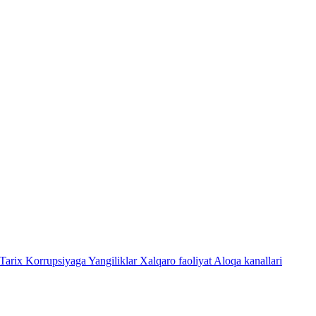
Tarix
Korrupsiyaga Yangiliklar
Xalqaro faoliyat
Aloqa kanallari