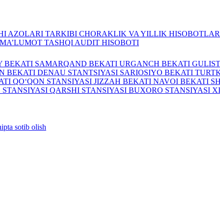
I AZOLARI TARKIBI
CHORAKLIK VA YILLIK HISOBOTLA
A MA’LUMOT
TASHQI AUDIT HISOBOTI
Y BEKATI
SAMARQAND BEKATI
URGANCH BEKATI
GULIS
N BEKATI
DENAU STANTSIYASI
SARIOSIYO BEKATI
TURTK
ATI
QO‘QON STANSIYASI
JIZZAH BEKATI
NAVOI BEKATI
S
 STANSIYASI
QARSHI STANSIYASI
BUXORO STANSIYASI
X
ipta sotib olish