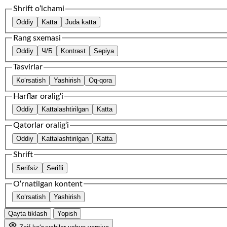
Shrift o‘lchami
Oddiy
Katta
Juda katta
Rang sxemasi
Oddiy
Ч/Б
Kontrast
Sepiya
Tasvirlar
Ko‘rsatish
Yashirish
Oq-qora
Harflar oralig‘i
Oddiy
Kattalashtirilgan
Katta
Qatorlar oralig‘i
Oddiy
Kattalashtirilgan
Katta
Shrift
Serifsiz
Serifli
O‘rnatilgan kontent
Ko‘rsatish
Yashirish
Qayta tiklash
Yopish