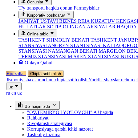
Qonunlar
T/y transporti haqida qonun
Farmoyishlar
Korporativ boshqaruv
JAMIYAT USTAVI
BIZNES REJA
KUZATUV KENGASH
HUJJATLAR
SOTIB OLINGAN AKSIYALAR HAQID
Online tablo
TASHKENT SHIMOLIY BEKATI
TASHKENT JANUBI
STANSIYASI
ANGREN STANTSIYASI
KATTAQORGO
STANSIYASI
NAMANGAN BEKATI
MARGILON BEK
TERMIZ STANSIYASI
MISKEN STANTSIYASI
NUKUS
Onlayn Qabul
Vip zallar
Chipta sotib olish
Jismoniy shaxslar uchun chipta sotib olish
Yuridik shaxslar uchun ch
uz
ru
en
uz
Biz haqimizda
"O'ZTEMIRYO'LYO'LOVCHI" AJ haqida
Rahbariyat
Rivojlanish strategiyasi
Korrupsiyaga qarshi ichki nazorat
Tashkiliy tuzilma