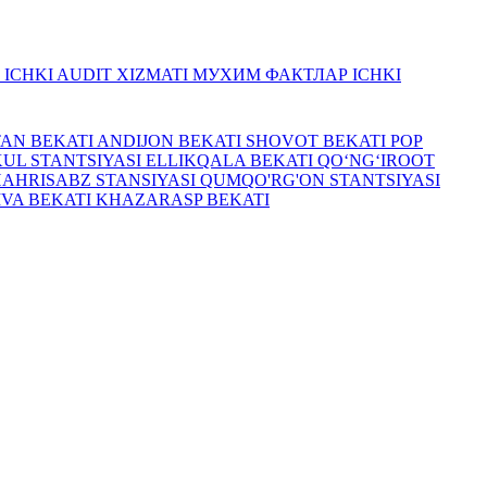
R
ICHKI AUDIT XIZMATI
МУХИМ ФАКТЛАР
ICHKI
TAN BEKATI
ANDIJON BEKATI
SHOVOT BEKATI
POP
UL STANTSIYASI
ELLIKQALA BEKATI
QO‘NG‘IROOT
HAHRISABZ STANSIYASI
QUMQO'RG'ON STANTSIYASI
IVA BEKATI
KHAZARASP BEKATI