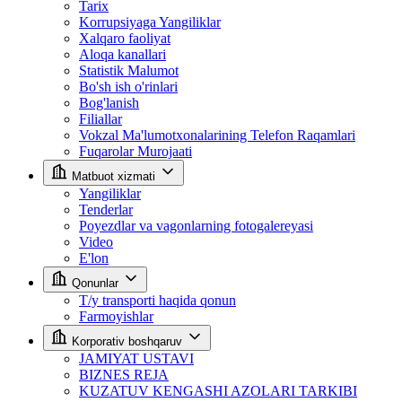
Tarix
Korrupsiyaga Yangiliklar
Xalqaro faoliyat
Aloqa kanallari
Statistik Malumot
Bo'sh ish o'rinlari
Bog'lanish
Filiallar
Vokzal Ma'lumotxonalarining Telefon Raqamlari
Fuqarolar Murojaati
Matbuot xizmati
Yangiliklar
Tenderlar
Poyezdlar va vagonlarning fotogalereyasi
Video
E'lon
Qonunlar
T/y transporti haqida qonun
Farmoyishlar
Korporativ boshqaruv
JAMIYAT USTAVI
BIZNES REJA
KUZATUV KENGASHI AZOLARI TARKIBI