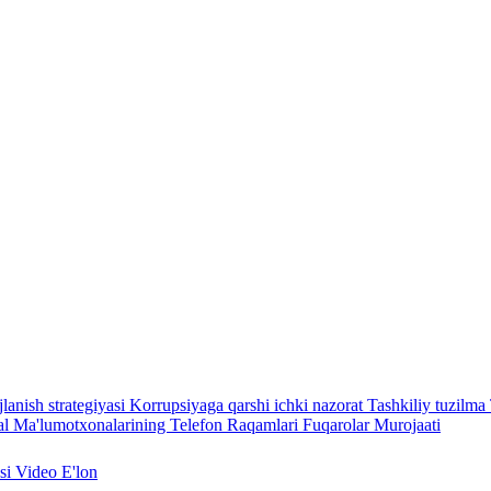
lanish strategiyasi
Korrupsiyaga qarshi ichki nazorat
Tashkiliy tuzilma
l Ma'lumotxonalarining Telefon Raqamlari
Fuqarolar Murojaati
asi
Video
E'lon