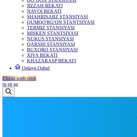
QO‘QON STANSIYASI
JIZZAH BEKATI
NAVOI BEKATI
SHAHRISABZ STANSIYASI
QUMQO'RG'ON STANTSIYASI
TERMIZ STANSIYASI
MISKEN STANTSIYASI
NUKUS STANSIYASI
QARSHI STANSIYASI
BUXORO STANSIYASI
XIVA BEKATI
KHAZARASP BEKATI
Onlayn Qabul
Chipta sotib olish
ru
en
uz