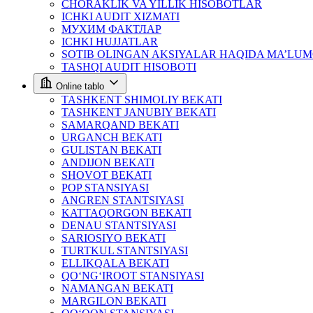
CHORAKLIK VA YILLIK HISOBOTLAR
ICHKI AUDIT XIZMATI
МУХИМ ФАКТЛАР
ICHKI HUJJATLAR
SOTIB OLINGAN AKSIYALAR HAQIDA MA’LU
TASHQI AUDIT HISOBOTI
Online tablo
TASHKENT SHIMOLIY BEKATI
TASHKENT JANUBIY BEKATI
SAMARQAND BEKATI
URGANCH BEKATI
GULISTAN BEKATI
ANDIJON BEKATI
SHOVOT BEKATI
POP STANSIYASI
ANGREN STANTSIYASI
KATTAQORGON BEKATI
DENAU STANTSIYASI
SARIOSIYO BEKATI
TURTKUL STANTSIYASI
ELLIKQALA BEKATI
QO‘NG‘IROOT STANSIYASI
NAMANGAN BEKATI
MARGILON BEKATI