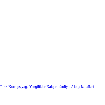
Tarix
Korrupsiyaga Yangiliklar
Xalqaro faoliyat
Aloqa kanallari