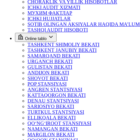
CHORAKLIK VA YILLIK HISOBOTLAR
ICHKI AUDIT XIZMATI
МУХИМ ФАКТЛАР
ICHKI HUJJATLAR
SOTIB OLINGAN AKSIYALAR HAQIDA MA’LU
TASHQI AUDIT HISOBOTI
Online tablo
TASHKENT SHIMOLIY BEKATI
TASHKENT JANUBIY BEKATI
SAMARQAND BEKATI
URGANCH BEKATI
GULISTAN BEKATI
ANDIJON BEKATI
SHOVOT BEKATI
POP STANSIYASI
ANGREN STANTSIYASI
KATTAQORGON BEKATI
DENAU STANTSIYASI
SARIOSIYO BEKATI
TURTKUL STANTSIYASI
ELLIKQALA BEKATI
QO‘NG‘IROOT STANSIYASI
NAMANGAN BEKATI
MARGILON BEKATI