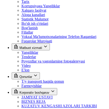
Tarix
Korrupsiyaga Yangiliklar
Xalqaro faoliyat
Aloqa kanallari
Statistik Malumot
Bo'sh ish o'rinlari
Bog'lanish
Filiallar
Vokzal Ma'lumotxonalarining Telefon Raqamlari
Fuqarolar Murojaati
Matbuot xizmati
Yangiliklar
Tenderlar
Poyezdlar va vagonlarning fotogalereyasi
Video
E'lon
Qonunlar
T/y transporti haqida qonun
Farmoyishlar
Korporativ boshqaruv
JAMIYAT USTAVI
BIZNES REJA
KUZATUV KENGASHI AZOLARI TARKIBI