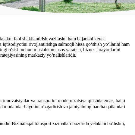
ajakni faol shakllantirish vazifasini ham bajarishi kerak.
iqtisodiyotini rivojlantirishga salmoqli hissa qo‘shish yo‘llarini ham
ingi o‘sish uchun mustahkam asos yaratish, biznes jarayonlarini
rategiyasining markaziy yo‘nalishlaridir.
ik innovatsiyalar va transportni modernizatsiya qilishda emas, balki
ular odamlar hayotini o‘zgartirish va jamiyatning barcha qatlamlari
dir. Biz nafaqat transport xizmatlari bozorida yetakchi bo‘lishni,