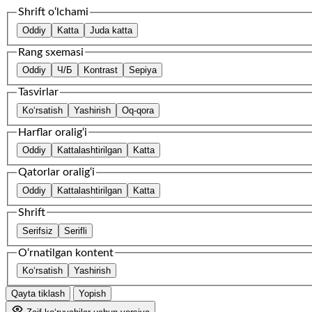
Shrift o‘lchami
Oddiy
Katta
Juda katta
Rang sxemasi
Oddiy
Ч/Б
Kontrast
Sepiya
Tasvirlar
Ko‘rsatish
Yashirish
Oq-qora
Harflar oralig‘i
Oddiy
Kattalashtirilgan
Katta
Qatorlar oralig‘i
Oddiy
Kattalashtirilgan
Katta
Shrift
Serifsiz
Serifli
O‘rnatilgan kontent
Ko‘rsatish
Yashirish
Qayta tiklash
Yopish