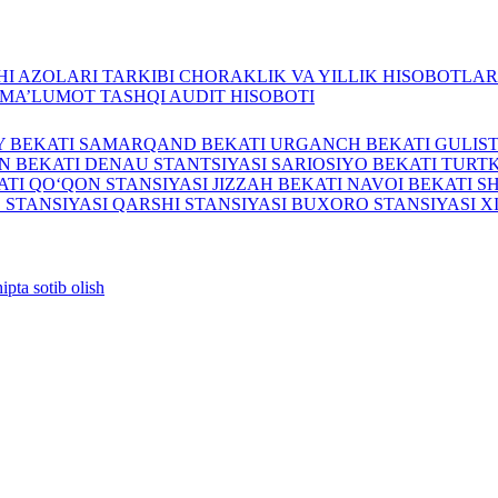
I AZOLARI TARKIBI
CHORAKLIK VA YILLIK HISOBOTLA
A MA’LUMOT
TASHQI AUDIT HISOBOTI
Y BEKATI
SAMARQAND BEKATI
URGANCH BEKATI
GULIS
N BEKATI
DENAU STANTSIYASI
SARIOSIYO BEKATI
TURTK
ATI
QO‘QON STANSIYASI
JIZZAH BEKATI
NAVOI BEKATI
S
 STANSIYASI
QARSHI STANSIYASI
BUXORO STANSIYASI
X
ipta sotib olish