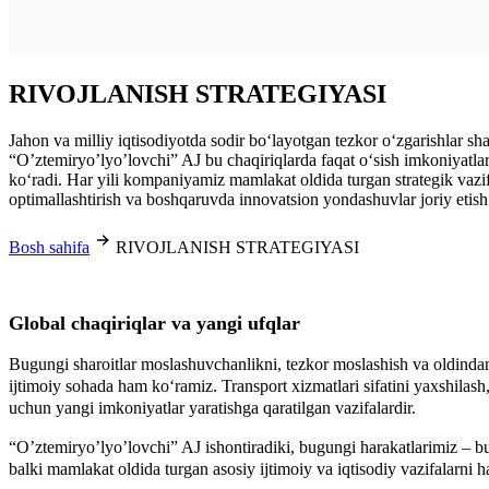
RIVOJLANISH STRATEGIYASI
Jahon va milliy iqtisodiyotda sodir bo‘layotgan tezkor o‘zgarishlar sha
“O’ztemiryo’lyo’lovchi” AJ bu chaqiriqlarda faqat o‘sish imkoniyatlari
ko‘radi. Har yili kompaniyamiz mamlakat oldida turgan strategik vazif
optimallashtirish va boshqaruvda innovatsion yondashuvlar joriy etish 
Bosh sahifa
RIVOJLANISH STRATEGIYASI
Global chaqiriqlar va yangi ufqlar
Bugungi sharoitlar moslashuvchanlikni, tezkor moslashish va oldindan ha
ijtimoiy sohada ham ko‘ramiz. Transport xizmatlari sifatini yaxshilash
uchun yangi imkoniyatlar yaratishga qaratilgan vazifalardir.
“O’ztemiryo’lyo’lovchi” AJ ishontiradiki, bugungi harakatlarimiz – bu
balki mamlakat oldida turgan asosiy ijtimoiy va iqtisodiy vazifalarni h