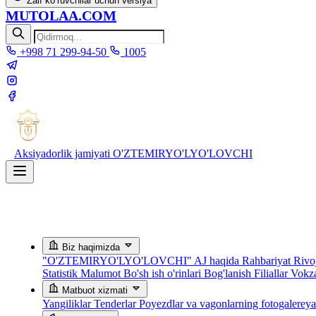
Zaif ko‘ruvchilar uchun versiya
MUTOLAA.COM
+998 71 299-94-50
1005
Aksiyadorlik jamiyati
O'ZTEMIRYO'LYO'LOVCHI
Biz haqimizda
"O'ZTEMIRYO'LYO'LOVCHI" AJ haqida
Rahbariyat
Rivoj
Statistik Malumot
Bo'sh ish o'rinlari
Bog'lanish
Filiallar
Vokza
Matbuot xizmati
Yangiliklar
Tenderlar
Poyezdlar va vagonlarning fotogalerey