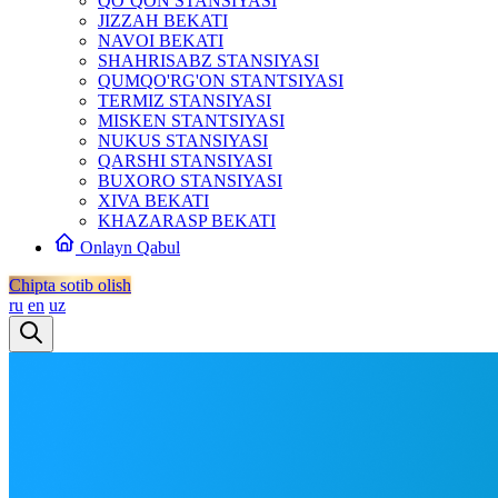
QO‘QON STANSIYASI
JIZZAH BEKATI
NAVOI BEKATI
SHAHRISABZ STANSIYASI
QUMQO'RG'ON STANTSIYASI
TERMIZ STANSIYASI
MISKEN STANTSIYASI
NUKUS STANSIYASI
QARSHI STANSIYASI
BUXORO STANSIYASI
XIVA BEKATI
KHAZARASP BEKATI
Onlayn Qabul
Chipta sotib olish
ru
en
uz