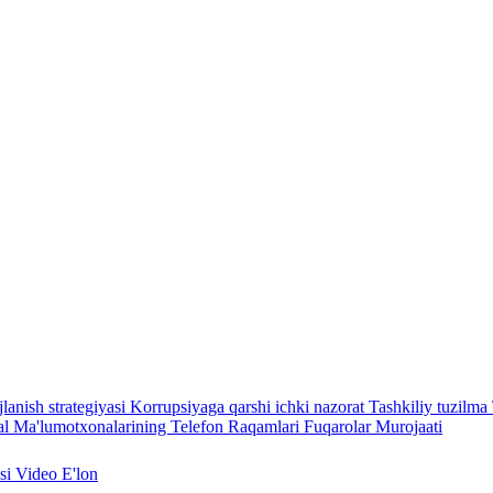
lanish strategiyasi
Korrupsiyaga qarshi ichki nazorat
Tashkiliy tuzilma
l Ma'lumotxonalarining Telefon Raqamlari
Fuqarolar Murojaati
asi
Video
E'lon