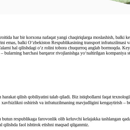
roitida har bir korxona nafaqat yangi chaqiriqlarga moslashish, balki kel
ni emas, balki O‘zbekiston Respublikasining transport infratuzilmasi va 
alarni hal qilishdagi o‘z rolini tobora chuqurroq anglab bormoqda. Key
– bularning barchasi barqaror rivojlanishga yo‘naltirilgan kompaniya st
rakat qilish qobiliyatini talab qiladi. Biz istiqbollarni faqat texnolog
, xavfsizlikni oshirish va infratuzilmaning mavjudligini kengaytirish – b
 butun respublikaga farovonlik olib keluvchi kelajakka tashlangan qadam
al qilishda faol ishtirok etishni maqsad qilganmiz.