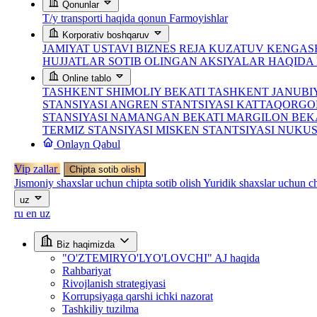
Qonunlar
T/y transporti haqida qonun
Farmoyishlar
Korporativ boshqaruv
JAMIYAT USTAVI
BIZNES REJA
KUZATUV KENGASH
HUJJATLAR
SOTIB OLINGAN AKSIYALAR HAQID
Online tablo
TASHKENT SHIMOLIY BEKATI
TASHKENT JANUBI
STANSIYASI
ANGREN STANTSIYASI
KATTAQORGO
STANSIYASI
NAMANGAN BEKATI
MARGILON BEK
TERMIZ STANSIYASI
MISKEN STANTSIYASI
NUKUS
Onlayn Qabul
Vip zallar
Chipta sotib olish
Jismoniy shaxslar uchun chipta sotib olish
Yuridik shaxslar uchun ch
uz
ru
en
uz
Biz haqimizda
"O'ZTEMIRYO'LYO'LOVCHI" AJ haqida
Rahbariyat
Rivojlanish strategiyasi
Korrupsiyaga qarshi ichki nazorat
Tashkiliy tuzilma