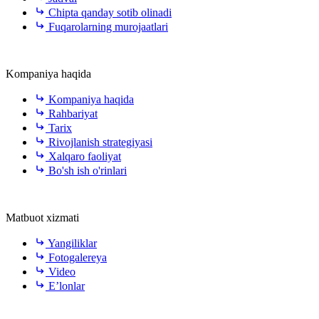
Chipta qanday sotib olinadi
Fuqarolarning murojaatlari
Kompaniya haqida
Kompaniya haqida
Rahbariyat
Tarix
Rivojlanish strategiyasi
Xalqaro faoliyat
Bo'sh ish o'rinlari
Matbuot xizmati
Yangiliklar
Fotogalereya
Video
E’lonlar