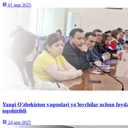
01 мар 2025
Yangi O'zbekiston vagonlari yo'lovchilar uchun foyd
topshirildi
24 апр 2025