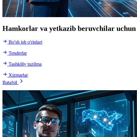
Hamkorlar va yetkazib beruvchilar uchun
Bo'sh ish o'rinlari
Tenderlar
Tashkiliy tuzilma
Xizmarlar
Batafsil