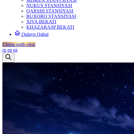
MISKEN STANTSIYASI
NUKUS STANSIYASI
QARSHI STANSIYASI
BUXORO STANSIYASI
XIVA BEKATI
KHAZARASP BEKATI
Onlayn Qabul
Chipta sotib olish
ru
en
uz