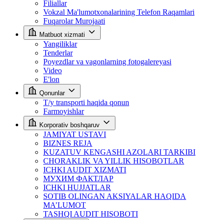
Filiallar
Vokzal Ma'lumotxonalarining Telefon Raqamlari
Fuqarolar Murojaati
Matbuot xizmati
Yangiliklar
Tenderlar
Poyezdlar va vagonlarning fotogalereyasi
Video
E'lon
Qonunlar
T/y transporti haqida qonun
Farmoyishlar
Korporativ boshqaruv
JAMIYAT USTAVI
BIZNES REJA
KUZATUV KENGASHI AZOLARI TARKIBI
CHORAKLIK VA YILLIK HISOBOTLAR
ICHKI AUDIT XIZMATI
МУХИМ ФАКТЛАР
ICHKI HUJJATLAR
SOTIB OLINGAN AKSIYALAR HAQIDA
MA’LUMOT
TASHQI AUDIT HISOBOTI