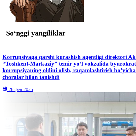
So‘nggi yangiliklar
Korrupsiyaga qarshi kurashish agentligi direktori 
“Toshkent-Markaziy” temir yo‘l vokzalida byurokrat
korrupsiyaning oldini olish, raqamlashtirish bo’yicha
choralar bilan tanishdi
26 фев 2025