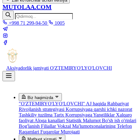
Zaif ko‘ruvchilar uchun versiya
MUTOLAA.COM
+998 71 299-94-50
1005
Aksiyadorlik jamiyati
O'ZTEMIRYO'LYO'LOVCHI
Biz haqimizda
"O'ZTEMIRYO'LYO'LOVCHI" AJ haqida
Rahbariyat
Rivojlanish strategiyasi
Korrupsiyaga qarshi ichki nazorat
Tashkiliy tuzilma
Tarix
Korrupsiyaga Yangiliklar
Xalqaro
faoliyat
Aloqa kanallari
Statistik Malumot
Bo'sh ish o'rinlari
Bog'lanish
Filiallar
Vokzal Ma'lumotxonalarining Telefon
Raqamlari
Fuqarolar Murojaati
Matbuot xizmati