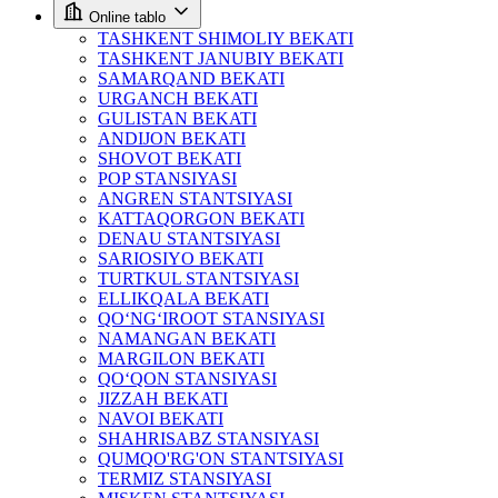
Online tablo
TASHKENT SHIMOLIY BEKATI
TASHKENT JANUBIY BEKATI
SAMARQAND BEKATI
URGANCH BEKATI
GULISTAN BEKATI
ANDIJON BEKATI
SHOVOT BEKATI
POP STANSIYASI
ANGREN STANTSIYASI
KATTAQORGON BEKATI
DENAU STANTSIYASI
SARIOSIYO BEKATI
TURTKUL STANTSIYASI
ELLIKQALA BEKATI
QO‘NG‘IROOT STANSIYASI
NAMANGAN BEKATI
MARGILON BEKATI
QO‘QON STANSIYASI
JIZZAH BEKATI
NAVOI BEKATI
SHAHRISABZ STANSIYASI
QUMQO'RG'ON STANTSIYASI
TERMIZ STANSIYASI