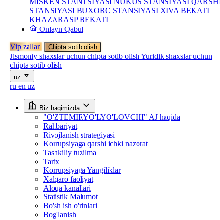
MISKEN STANTSIYASI
NUKUS STANSIYASI
QARSH
STANSIYASI
BUXORO STANSIYASI
XIVA BEKATI
KHAZARASP BEKATI
Onlayn Qabul
Vip zallar
Chipta sotib olish
Jismoniy shaxslar uchun chipta sotib olish
Yuridik shaxslar uchun
chipta sotib olish
uz
ru
en
uz
Biz haqimizda
"O'ZTEMIRYO'LYO'LOVCHI" AJ haqida
Rahbariyat
Rivojlanish strategiyasi
Korrupsiyaga qarshi ichki nazorat
Tashkiliy tuzilma
Tarix
Korrupsiyaga Yangiliklar
Xalqaro faoliyat
Aloqa kanallari
Statistik Malumot
Bo'sh ish o'rinlari
Bog'lanish