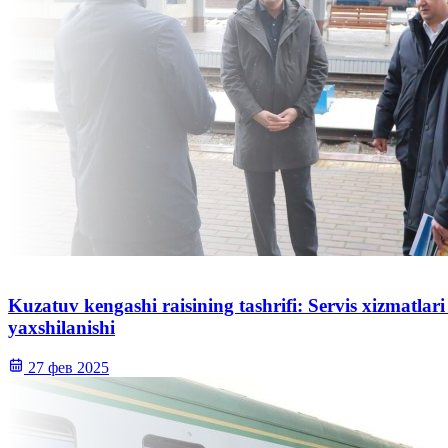
Kuzatuv kengashi raisining tashrifi: Servis xizmatlari
yaxshilanishi
27 фев 2025