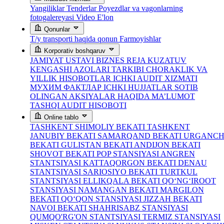
Yangiliklar
Tenderlar
Poyezdlar va vagonlarning
fotogalereyasi
Video
E'lon
Qonunlar
T/y transporti haqida qonun
Farmoyishlar
Korporativ boshqaruv
JAMIYAT USTAVI
BIZNES REJA
KUZATUV
KENGASHI AZOLARI TARKIBI
CHORAKLIK VA
YILLIK HISOBOTLAR
ICHKI AUDIT XIZMATI
МУХИМ ФАКТЛАР
ICHKI HUJJATLAR
SOTIB
OLINGAN AKSIYALAR HAQIDA MA’LUMOT
TASHQI AUDIT HISOBOTI
Online tablo
TASHKENT SHIMOLIY BEKATI
TASHKENT
JANUBIY BEKATI
SAMARQAND BEKATI
URGANC
BEKATI
GULISTAN BEKATI
ANDIJON BEKATI
SHOVOT BEKATI
POP STANSIYASI
ANGREN
STANTSIYASI
KATTAQORGON BEKATI
DENAU
STANTSIYASI
SARIOSIYO BEKATI
TURTKUL
STANTSIYASI
ELLIKQALA BEKATI
QO‘NG‘IROOT
STANSIYASI
NAMANGAN BEKATI
MARGILON
BEKATI
QO‘QON STANSIYASI
JIZZAH BEKATI
NAVOI BEKATI
SHAHRISABZ STANSIYASI
QUMQO'RG'ON STANTSIYASI
TERMIZ STANSIYASI