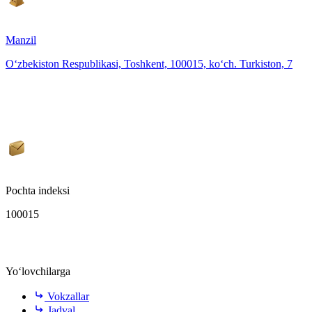
Manzil
O‘zbekiston Respublikasi, Toshkent, 100015, ko‘ch. Turkiston, 7
Pochta indeksi
100015
Yo‘lovchilarga
Vokzallar
Jadval