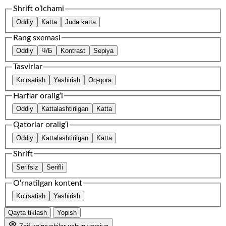
Shrift o‘lchami
Oddiy
Katta
Juda katta
Rang sxemasi
Oddiy
Ч/Б
Kontrast
Sepiya
Tasvirlar
Ko‘rsatish
Yashirish
Oq-qora
Harflar oralig‘i
Oddiy
Kattalashtirilgan
Katta
Qatorlar oralig‘i
Oddiy
Kattalashtirilgan
Katta
Shrift
Serifsiz
Serifli
O‘rnatilgan kontent
Ko‘rsatish
Yashirish
Qayta tiklash
Yopish