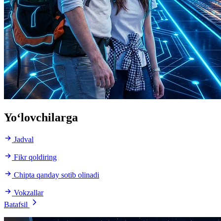
Yo‘lovchilarga
Jadval
Fikr qoldiring
Chipta qanday sotib olinadi
Vokzallar
Batafsil