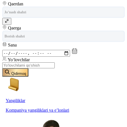
Qaerdan
Qaerga
Sana
Yo‘lovchilar
Qidirmoq
Yangiliklar
Kompaniya yangiliklari va e’lonlari