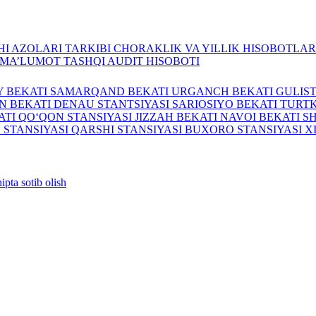
I AZOLARI TARKIBI
CHORAKLIK VA YILLIK HISOBOTLA
A MA’LUMOT
TASHQI AUDIT HISOBOTI
Y BEKATI
SAMARQAND BEKATI
URGANCH BEKATI
GULIS
N BEKATI
DENAU STANTSIYASI
SARIOSIYO BEKATI
TURTK
ATI
QO‘QON STANSIYASI
JIZZAH BEKATI
NAVOI BEKATI
S
 STANSIYASI
QARSHI STANSIYASI
BUXORO STANSIYASI
X
ipta sotib olish