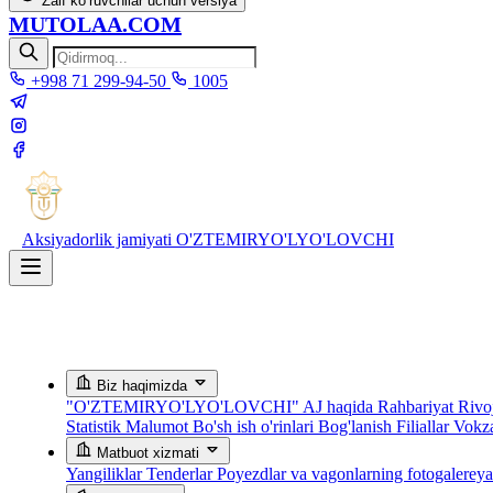
Zaif ko‘ruvchilar uchun versiya
MUTOLAA.COM
+998 71 299-94-50
1005
Aksiyadorlik jamiyati
O'ZTEMIRYO'LYO'LOVCHI
Biz haqimizda
"O'ZTEMIRYO'LYO'LOVCHI" AJ haqida
Rahbariyat
Rivoj
Statistik Malumot
Bo'sh ish o'rinlari
Bog'lanish
Filiallar
Vokza
Matbuot xizmati
Yangiliklar
Tenderlar
Poyezdlar va vagonlarning fotogalerey