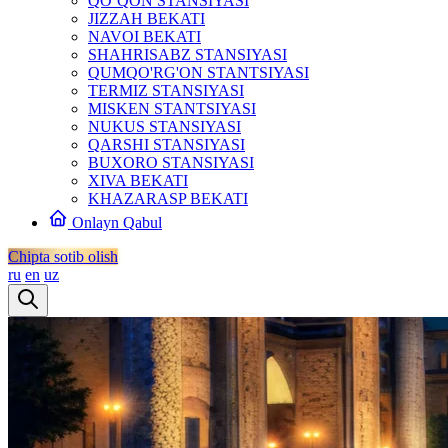
QO‘QON STANSIYASI
JIZZAH BEKATI
NAVOI BEKATI
SHAHRISABZ STANSIYASI
QUMQO'RG'ON STANTSIYASI
TERMIZ STANSIYASI
MISKEN STANTSIYASI
NUKUS STANSIYASI
QARSHI STANSIYASI
BUXORO STANSIYASI
XIVA BEKATI
KHAZARASP BEKATI
Onlayn Qabul
Chipta sotib olish
ru
en
uz