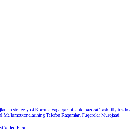
lanish strategiyasi
Korrupsiyaga qarshi ichki nazorat
Tashkiliy tuzilma
l Ma'lumotxonalarining Telefon Raqamlari
Fuqarolar Murojaati
asi
Video
E'lon