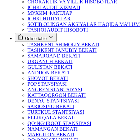
CHORAKLIK VA YILLIK HISOBOTLAR
ICHKI AUDIT XIZMATI
МУХИМ ФАКТЛАР
ICHKI HUJJATLAR
SOTIB OLINGAN AKSIYALAR HAQIDA MA’LU
TASHQI AUDIT HISOBOTI
Online tablo
TASHKENT SHIMOLIY BEKATI
TASHKENT JANUBIY BEKATI
SAMARQAND BEKATI
URGANCH BEKATI
GULISTAN BEKATI
ANDIJON BEKATI
SHOVOT BEKATI
POP STANSIYASI
ANGREN STANTSIYASI
KATTAQORGON BEKATI
DENAU STANTSIYASI
SARIOSIYO BEKATI
TURTKUL STANTSIYASI
ELLIKQALA BEKATI
QO‘NG‘IROOT STANSIYASI
NAMANGAN BEKATI
MARGILON BEKATI