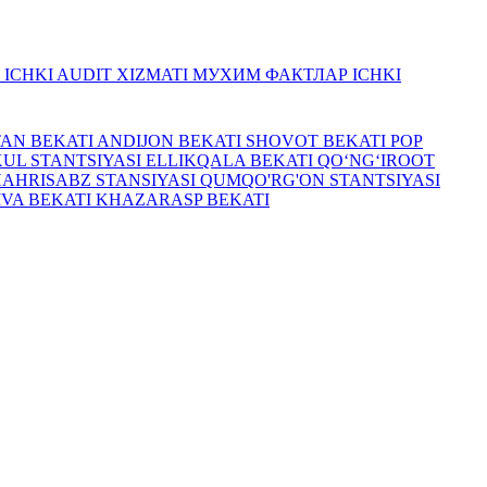
R
ICHKI AUDIT XIZMATI
МУХИМ ФАКТЛАР
ICHKI
TAN BEKATI
ANDIJON BEKATI
SHOVOT BEKATI
POP
UL STANTSIYASI
ELLIKQALA BEKATI
QO‘NG‘IROOT
HAHRISABZ STANSIYASI
QUMQO'RG'ON STANTSIYASI
IVA BEKATI
KHAZARASP BEKATI