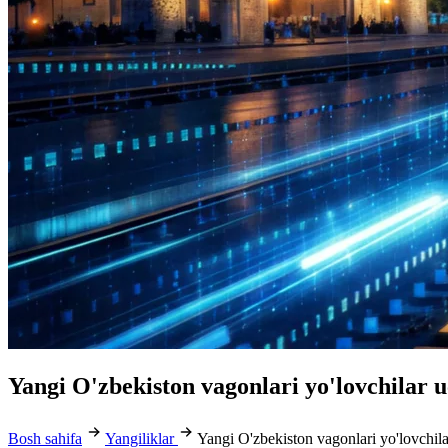
Yangi O'zbekiston vagonlari yo'lovchilar u
Bosh sahifa
Yangiliklar
Yangi O'zbekiston vagonlari yo'lovchila