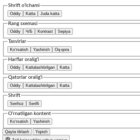
Shrift o‘lchami
Oddiy
Katta
Juda katta
Rang sxemasi
Oddiy
Ч/Б
Kontrast
Sepiya
Tasvirlar
Ko‘rsatish
Yashirish
Oq-qora
Harflar oralig‘i
Oddiy
Kattalashtirilgan
Katta
Qatorlar oralig‘i
Oddiy
Kattalashtirilgan
Katta
Shrift
Serifsiz
Serifli
O‘rnatilgan kontent
Ko‘rsatish
Yashirish
Qayta tiklash
Yopish