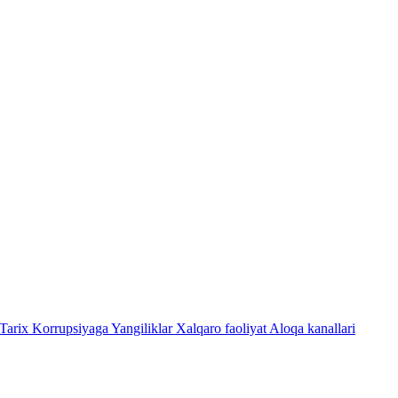
Tarix
Korrupsiyaga Yangiliklar
Xalqaro faoliyat
Aloqa kanallari