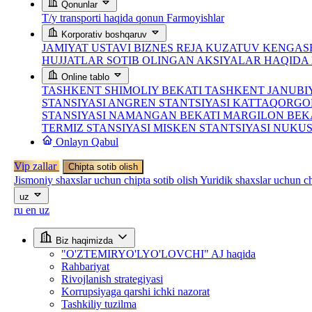
Qonunlar
T/y transporti haqida qonun
Farmoyishlar
Korporativ boshqaruv
JAMIYAT USTAVI
BIZNES REJA
KUZATUV KENGASH
HUJJATLAR
SOTIB OLINGAN AKSIYALAR HAQID
Online tablo
TASHKENT SHIMOLIY BEKATI
TASHKENT JANUBI
STANSIYASI
ANGREN STANTSIYASI
KATTAQORGO
STANSIYASI
NAMANGAN BEKATI
MARGILON BEK
TERMIZ STANSIYASI
MISKEN STANTSIYASI
NUKUS
Onlayn Qabul
Vip zallar
Chipta sotib olish
Jismoniy shaxslar uchun chipta sotib olish
Yuridik shaxslar uchun ch
uz
ru
en
uz
Biz haqimizda
"O'ZTEMIRYO'LYO'LOVCHI" AJ haqida
Rahbariyat
Rivojlanish strategiyasi
Korrupsiyaga qarshi ichki nazorat
Tashkiliy tuzilma