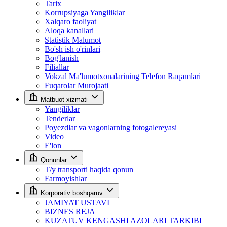
Tarix
Korrupsiyaga Yangiliklar
Xalqaro faoliyat
Aloqa kanallari
Statistik Malumot
Bo'sh ish o'rinlari
Bog'lanish
Filiallar
Vokzal Ma'lumotxonalarining Telefon Raqamlari
Fuqarolar Murojaati
Matbuot xizmati
Yangiliklar
Tenderlar
Poyezdlar va vagonlarning fotogalereyasi
Video
E'lon
Qonunlar
T/y transporti haqida qonun
Farmoyishlar
Korporativ boshqaruv
JAMIYAT USTAVI
BIZNES REJA
KUZATUV KENGASHI AZOLARI TARKIBI