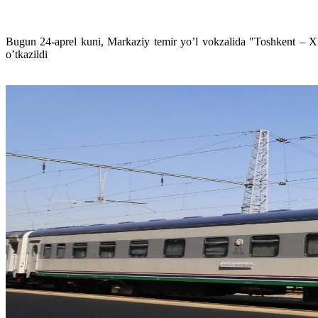
Bugun 24-aprel kuni, Markaziy temir yo’l vokzalida "Toshkent – Xi
o’tkazildi