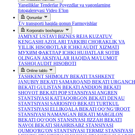
Yangiliklar
Tenderlar
Poyezdlar va vagonlarning
fotogalereyasi
Video
E'lon
Qonunlar
T/y transporti haqida qonun
Farmoyishlar
Korporativ boshqaruv
JAMIYAT USTAVI
BIZNES REJA
KUZATUV
KENGASHI AZOLARI TARKIBI
CHORAKLIK VA
YILLIK HISOBOTLAR
ICHKI AUDIT XIZMATI
МУХИМ ФАКТЛАР
ICHKI HUJJATLAR
SOTIB
OLINGAN AKSIYALAR HAQIDA MA’LUMOT
TASHQI AUDIT HISOBOTI
Online tablo
TASHKENT SHIMOLIY BEKATI
TASHKENT
JANUBIY BEKATI
SAMARQAND BEKATI
URGANC
BEKATI
GULISTAN BEKATI
ANDIJON BEKATI
SHOVOT BEKATI
POP STANSIYASI
ANGREN
STANTSIYASI
KATTAQORGON BEKATI
DENAU
STANTSIYASI
SARIOSIYO BEKATI
TURTKUL
STANTSIYASI
ELLIKQALA BEKATI
QO‘NG‘IROOT
STANSIYASI
NAMANGAN BEKATI
MARGILON
BEKATI
QO‘QON STANSIYASI
JIZZAH BEKATI
NAVOI BEKATI
SHAHRISABZ STANSIYASI
QUMQO'RG'ON STANTSIYASI
TERMIZ STANSIYASI