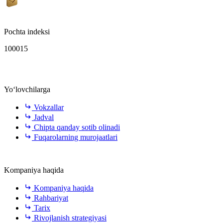
Pochta indeksi
100015
Yo‘lovchilarga
Vokzallar
Jadval
Chipta qanday sotib olinadi
Fuqarolarning murojaatlari
Kompaniya haqida
Kompaniya haqida
Rahbariyat
Tarix
Rivojlanish strategiyasi