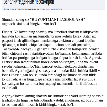
Shundan so'ng siz "BUYURTMANI TASDIQLASH"
tugmachasini bosishingiz lozim bo’ladi.
Diqqat! Yo'lovchining shaxsiy ma'lumotlari shaxsni tasdiqlovchi
hujjatda ko'rsatilgan ma'lumotlarga mos kelishi kerak. Agar siz
pasport talab qilinadigan mamlakatga elektron chiptani taqdim
qilsangiz, u holda chiptalar faqat u uchun beriladi (masalan,
Toshkent-Ribachye). Agar siz O'zbekistondan tashqarida bolalar
bilan chiptani rasmiylashtirayotgan bo'lsangiz, belgilangan tartibda
bolalar pasportiga ega bo'lgan bolaga chipta berish kerak. Agar siz
O'zbekiston Respublikasi norezidenti bo'lsangiz, unda yo'lovchi
sayohat qilmoqchi bo'lgan pasport uchun elektron chipta ham
beriladi. Agar hujjatdagi shaxsiy ma'lumotlar ikki shriftda (kirill va
lotin) ko'rsatilgan bo'lsa, unda tartibdagi ma'lumotlar lotin tilida
to'ldiriladi. Agar hujjatdagi shaxsiy ma'lumotlar faqat rus tilida
ko'rsatilgan bo'lsa, unda buyruqdagi ma'lumotlar kiril alifbosida
to'ldiriladi.
Agar yo'lovchilarning shaxsiy ma'lumotlarida yoki ularning shaxsini
tasdiqlovchi hujjatlar tafsilotlarida xatolik aniqlansa, siz buyurtmani
to'lashdan oldin tuzatish kiritishingiz kerak bo’ladi.