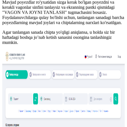
Mavjud poyezdlar ro'yxatidan sizga kerak bo'lgan poyezdni va
kerakli vagonlar sinfini tanlaysiz va ekranning pastki qismidagi
"VAGON VA JOYNI TANLASH" tugmachasini bosasiz.
Foydalanuvchilarga qulay bo'lishi uchun, tanlangan sanadagi barcha
poyezdlarning mavjud joylari va chiptalarning narxlari ko'rsatilgan.
Agar tanlangan sanada chipta yo'qligi aniqlansa, u holda siz bir
haftadagi boshqa jo’nab ketish sanasini osongina tanlashingiz
mumkin.