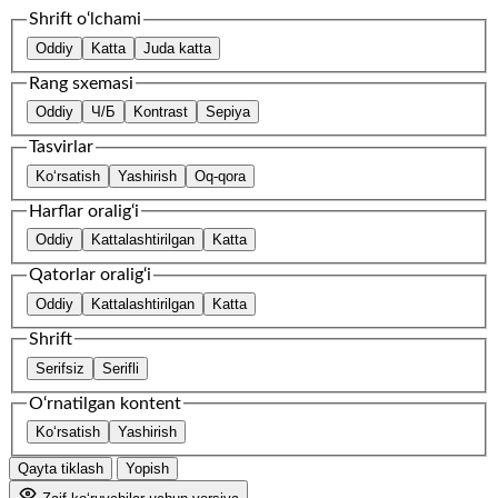
Shrift o‘lchami
Oddiy
Katta
Juda katta
Rang sxemasi
Oddiy
Ч/Б
Kontrast
Sepiya
Tasvirlar
Ko‘rsatish
Yashirish
Oq-qora
Harflar oralig‘i
Oddiy
Kattalashtirilgan
Katta
Qatorlar oralig‘i
Oddiy
Kattalashtirilgan
Katta
Shrift
Serifsiz
Serifli
O‘rnatilgan kontent
Ko‘rsatish
Yashirish
Qayta tiklash
Yopish