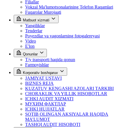
Filiallar
Vokzal Ma'lumotxonalarining Telefon Raqamlari
Fuqarolar Murojaati
Matbuot xizmati
Yangiliklar
Tenderlar
Poyezdlar va vagonlarning fotogalereyasi
Video
E'lon
Qonunlar
T/y transporti haqida qonun
Farmoyishlar
Korporativ boshqaruv
JAMIYAT USTAVI
BIZNES REJA
KUZATUV KENGASHI AZOLARI TARKIBI
CHORAKLIK VA YILLIK HISOBOTLAR
ICHKI AUDIT XIZMATI
МУХИМ ФАКТЛАР
ICHKI HUJJATLAR
SOTIB OLINGAN AKSIYALAR HAQIDA
MA’LUMOT
TASHQI AUDIT HISOBOTI