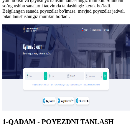
yoki borish va qaytish yo'nalishni tanlashingiz mumkin. Shundan
so’ng ushbu sanalarni taqvimda tanlashingiz kerak bo’ladi.
Belgilangan sanada poyezdlar bo'lmasa, mavjud poyezdlar jadvali
bilan tanishishingiz mumkin bo’ladi.
1-QADAM - POYEZDNI TANLASH