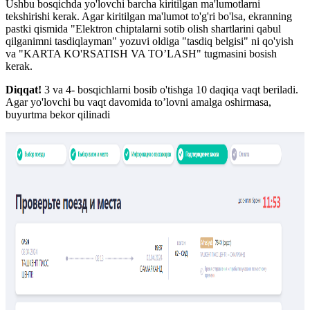
Ushbu bosqichda yo'lovchi barcha kiritilgan ma'lumotlarni
tekshirishi kerak. Agar kiritilgan ma'lumot to'g'ri bo'lsa, ekranning
pastki qismida "Elektron chiptalarni sotib olish shartlarini qabul
qilganimni tasdiqlayman" yozuvi oldiga "tasdiq belgisi" ni qo'yish
va "KARTA KO'RSATISH VA TO’LASH" tugmasini bosish
kerak.
Diqqat!
3 va 4- bosqichlarni bosib o'tishga 10 daqiqa vaqt beriladi.
Agar yo'lovchi bu vaqt davomida to’lovni amalga oshirmasa,
buyurtma bekor qilinadi