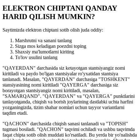
ELEKTRON CHIPTANI QANDAY
HARID QILISH MUMKIN?
Saytimizda elektron chiptani sotib olish juda oddiy:
Marshrutni va sanani tanlang
Sizga mos keladigan poezdni toping
Shaxsiy ma'lumotlarni kiriting
To'lov usulini tanlang
"QAYERDAN" darchasida siz ketayotgan stantsiyangiz nomi
kiritiladi va paydo bo'lgan stantsiyalar ro'yxatidan stantsiya
tanlanadi. Masalan, "QAYERDAN" darchasiga "TOSHKENT"
stansiyasining nomi kiritiladi "QAYERGA" darchasiga siz
borayotgan stantsiyangiz nomi kiritiladi, masalan,
"SAMARQAND". "QAYERDAN" va "QAYERGA" punktlarini
tanlayotganda, chiqish va borish joylarining dastlabki uchta harfini
yozganingizda, tizim shahar nomlari uchun tayyor variantlarni
taqdim etadi.
"QACHON" darchasida chiqish sanasi tanlanadi va "TOPISH"
tugmasi bosiladi. "QACHON" taqvimi ochiladi va ushbu taqvimda
faqat chipta sotib olish muddati ko'rsatiladi. Bu yerda bir yo'nalishda