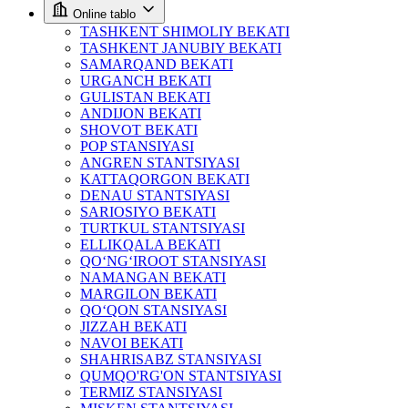
Online tablo
TASHKENT SHIMOLIY BEKATI
TASHKENT JANUBIY BEKATI
SAMARQAND BEKATI
URGANCH BEKATI
GULISTAN BEKATI
ANDIJON BEKATI
SHOVOT BEKATI
POP STANSIYASI
ANGREN STANTSIYASI
KATTAQORGON BEKATI
DENAU STANTSIYASI
SARIOSIYO BEKATI
TURTKUL STANTSIYASI
ELLIKQALA BEKATI
QO‘NG‘IROOT STANSIYASI
NAMANGAN BEKATI
MARGILON BEKATI
QO‘QON STANSIYASI
JIZZAH BEKATI
NAVOI BEKATI
SHAHRISABZ STANSIYASI
QUMQO'RG'ON STANTSIYASI
TERMIZ STANSIYASI