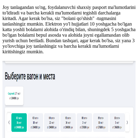
Joy tanlagandan so'ng, foydalanuvchi shaxsiy pasport ma'lumotlarini
to'ldiradi va barcha kerakli ma'lumotlarni tegishli darchalarga
kiritadi. Agar kerak bo'lsa, siz "bolani qo'shish" -tugmasini
tanlashingiz mumkin. Elektron yo'l hujjatlari 10 yoshgacha bo'lgan
katta yoshli bolalarni alohida o'rindiq bilan, shuningdek 5 yoshgacha
bo'lgan bolalarni bepul asosda va alohida joyni egallamasdan olib
yurish uchun beriladi. Bundan tashqari, agar kerak bo'lsa, siz yana 3
yo'lovchiga joy tanlashingiz va barcha kerakli ma'lumotlarni
kiritishingiz mumkin.