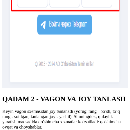
QADAM 2 - VAGON VA JOY TANLASH
Keyin vagon sxemasidan joy tanlanadi (yorug' rang - bo’sh, to’q
rang - sotilgan, tanlangan joy - yashil). Shuningdek, qulaylik
yaratish maqsadida qo'shimcha xizmatlar ko'rsatiladi: qo'shimcha
ovqat va choyshablar.