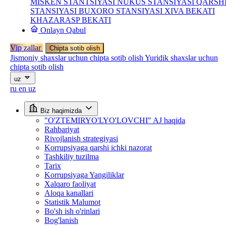
MISKEN STANTSIYASI
NUKUS STANSIYASI
QARSH
STANSIYASI
BUXORO STANSIYASI
XIVA BEKATI
KHAZARASP BEKATI
Onlayn Qabul
Vip zallar
Chipta sotib olish
Jismoniy shaxslar uchun chipta sotib olish
Yuridik shaxslar uchun
chipta sotib olish
uz
ru
en
uz
Biz haqimizda
"O'ZTEMIRYO'LYO'LOVCHI" AJ haqida
Rahbariyat
Rivojlanish strategiyasi
Korrupsiyaga qarshi ichki nazorat
Tashkiliy tuzilma
Tarix
Korrupsiyaga Yangiliklar
Xalqaro faoliyat
Aloqa kanallari
Statistik Malumot
Bo'sh ish o'rinlari
Bog'lanish