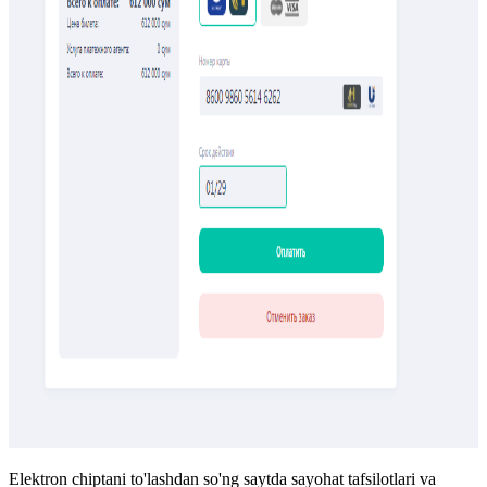
Elektron chiptani to'lashdan so'ng saytda sayohat tafsilotlari va