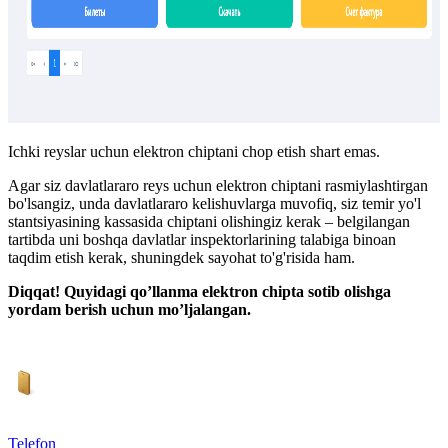
Ichki reyslar uchun elektron chiptani chop etish shart emas.
Agar siz davlatlararo reys uchun elektron chiptani rasmiylashtirgan
bo'lsangiz, unda davlatlararo kelishuvlarga muvofiq, siz temir yo'l
stantsiyasining kassasida chiptani olishingiz kerak – belgilangan
tartibda uni boshqa davlatlar inspektorlarining talabiga binoan
taqdim etish kerak, shuningdek sayohat to'g'risida ham.
Diqqat! Quyidagi qo’llanma elektron chipta sotib olishga
yordam berish uchun mo’ljalangan.
Telefon