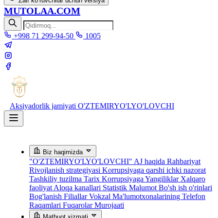
Zaif ko‘ruvchilar uchun versiya
MUTOLAA.COM
+998 71 299-94-50
1005
Aksiyadorlik jamiyati
O'ZTEMIRYO'LYO'LOVCHI
Biz haqimizda
"O'ZTEMIRYO'LYO'LOVCHI" AJ haqida
Rahbariyat
Rivojlanish strategiyasi
Korrupsiyaga qarshi ichki nazorat
Tashkiliy tuzilma
Tarix
Korrupsiyaga Yangiliklar
Xalqaro
faoliyat
Aloqa kanallari
Statistik Malumot
Bo'sh ish o'rinlari
Bog'lanish
Filiallar
Vokzal Ma'lumotxonalarining Telefon
Raqamlari
Fuqarolar Murojaati
Matbuot xizmati