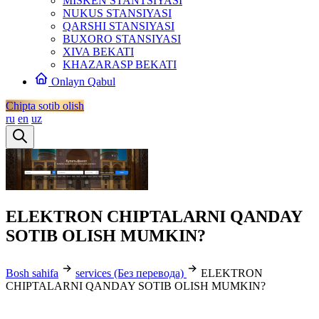
MISKEN STANTSIYASI
NUKUS STANSIYASI
QARSHI STANSIYASI
BUXORO STANSIYASI
XIVA BEKATI
KHAZARASP BEKATI
Onlayn Qabul
Chipta sotib olish
ru
en
uz
ELEKTRON CHIPTALARNI QANDAY
SOTIB OLISH MUMKIN?
Bosh sahifa
services (Без перевода)
ELEKTRON
CHIPTALARNI QANDAY SOTIB OLISH MUMKIN?